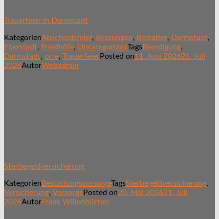
Trauerfeier in Darmstadt
Kategorien
Abschiedsfeier
,
Bessungen
,
Bestatter
,
Darmstadt
,
Eberstadt
,
Friedhöfe
,
Uncategorized
Tags
Beerdigung
,
Darmstadt
,
orte
,
Trauerfeier
Posted on
11. Juni 2026
21. Juli
2026
Autor
Webadmin
Sterbegeldversicherung
Kategorien
Bestattungsvorsorge
Tags
Sterbegeldversicherung
,
Versicherung
,
Vorsorge
Posted on
20. Mai 2026
21. Juli
2026
Autor
Frank Willenbücher