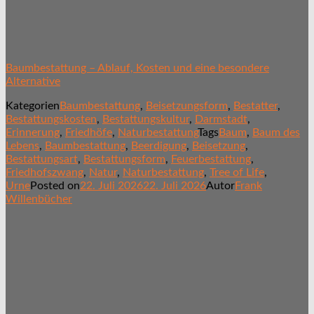
Baumbestattung – Ablauf, Kosten und eine besondere
Alternative
Kategorien
Baumbestattung
,
Beisetzungsform
,
Bestatter
,
Bestattungskosten
,
Bestattungskultur
,
Darmstadt
,
Erinnerung
,
Friedhöfe
,
Naturbestattung
Tags
Baum
,
Baum des
Lebens
,
Baumbestattung
,
Beerdigung
,
Beisetzung
,
Bestattungsart
,
Bestattungsform
,
Feuerbestattung
,
Friedhofszwang
,
Natur
,
Naturbestattung
,
Tree of Life
,
Urne
Posted on
22. Juli 2026
22. Juli 2026
Autor
Frank
Willenbücher