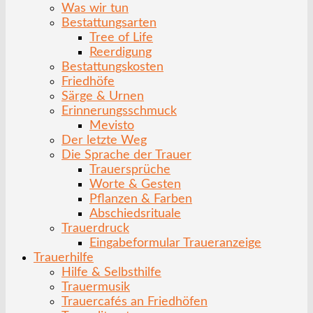
Was wir tun
Bestattungsarten
Tree of Life
Reerdigung
Bestattungskosten
Friedhöfe
Särge & Urnen
Erinnerungsschmuck
Mevisto
Der letzte Weg
Die Sprache der Trauer
Trauersprüche
Worte & Gesten
Pflanzen & Farben
Abschiedsrituale
Trauerdruck
Eingabeformular Traueranzeige
Trauerhilfe
Hilfe & Selbsthilfe
Trauermusik
Trauercafés an Friedhöfen