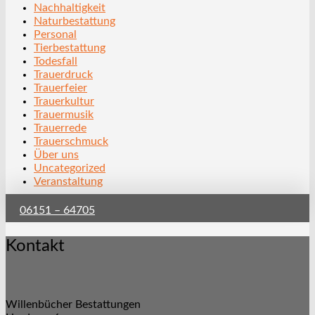
Nachhaltigkeit
Naturbestattung
Personal
Tierbestattung
Todesfall
Trauerdruck
Trauerfeier
Trauerkultur
Trauermusik
Trauerrede
Trauerschmuck
Über uns
Uncategorized
Veranstaltung
06151 – 64705
Kontakt
Willenbücher Bestattungen