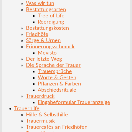
Was wir tun
Bestattungsarten
Tree of Life
Reerdigung
Bestattungskosten
Friedhöfe
Särge & Urnen
Erinnerungsschmuck
Mevisto
Der letzte Weg
Die Sprache der Trauer
Trauersprüche
Worte & Gesten
Pflanzen & Farben
Abschiedsrituale
Trauerdruck
Eingabeformular Traueranzeige
Trauerhilfe
Hilfe & Selbsthilfe
Trauermusik
Trauercafés an Friedhöfen