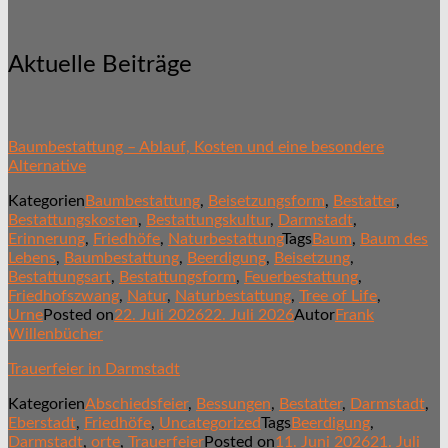
Aktuelle Beiträge
Baumbestattung – Ablauf, Kosten und eine besondere
Alternative
Kategorien
Baumbestattung
,
Beisetzungsform
,
Bestatter
,
Bestattungskosten
,
Bestattungskultur
,
Darmstadt
,
Erinnerung
,
Friedhöfe
,
Naturbestattung
Tags
Baum
,
Baum des
Lebens
,
Baumbestattung
,
Beerdigung
,
Beisetzung
,
Bestattungsart
,
Bestattungsform
,
Feuerbestattung
,
Friedhofszwang
,
Natur
,
Naturbestattung
,
Tree of Life
,
Urne
Posted on
22. Juli 2026
22. Juli 2026
Autor
Frank
Willenbücher
Trauerfeier in Darmstadt
Kategorien
Abschiedsfeier
,
Bessungen
,
Bestatter
,
Darmstadt
,
Eberstadt
,
Friedhöfe
,
Uncategorized
Tags
Beerdigung
,
Darmstadt
,
orte
,
Trauerfeier
Posted on
11. Juni 2026
21. Juli