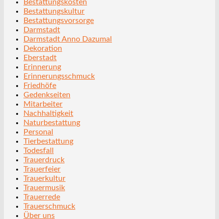
Bestattungskosten
Bestattungskultur
Bestattungsvorsorge
Darmstadt
Darmstadt Anno Dazumal
Dekoration
Eberstadt
Erinnerung
Erinnerungsschmuck
Friedhöfe
Gedenkseiten
Mitarbeiter
Nachhaltigkeit
Naturbestattung
Personal
Tierbestattung
Todesfall
Trauerdruck
Trauerfeier
Trauerkultur
Trauermusik
Trauerrede
Trauerschmuck
Über uns