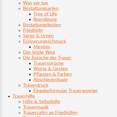
Was wir tun
Bestattungsarten
Tree of Life
Reerdigung
Bestattungskosten
Friedhöfe
Särge & Urnen
Erinnerungsschmuck
Mevisto
Der letzte Weg
Die Sprache der Trauer
Trauersprüche
Worte & Gesten
Pflanzen & Farben
Abschiedsrituale
Trauerdruck
Eingabeformular Traueranzeige
Trauerhilfe
Hilfe & Selbsthilfe
Trauermusik
Trauercafés an Friedhöfen