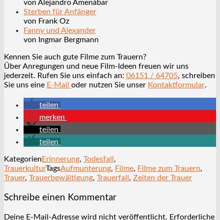
von Alejandro Amenábar
Sterben für Anfänger
von Frank Oz
Fanny und Alexander
von Ingmar Bergmann
Kennen Sie auch gute Filme zum Trauern?
Über Anregungen und neue Film-Ideen freuen wir uns
jederzeit. Rufen Sie uns einfach an:
06151 / 64705
, schreiben
Sie uns eine
E-Mail
oder nutzen Sie unser
Kontaktformular
.
teilen
merken
teilen
teilen
Kategorien
Erinnerung
,
Todesfall
,
Trauerkultur
Tags
Aufmunterung
,
Filme
,
Filme zum Trauern
,
Trauer
,
Trauerbewältigung
,
Trauerfall
,
Zeiten der Trauer
Schreibe einen Kommentar
Deine E-Mail-Adresse wird nicht veröffentlicht.
Erforderliche