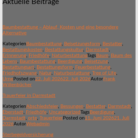
Aktuelle Beiträge
Baumbestattung – Ablauf, Kosten und eine besondere
Alternative
Kategorien
Baumbestattung
,
Beisetzungsform
,
Bestatter
,
Bestattungskosten
,
Bestattungskultur
,
Darmstadt
,
Erinnerung
,
Friedhöfe
,
Naturbestattung
Tags
Baum
,
Baum des
Lebens
,
Baumbestattung
,
Beerdigung
,
Beisetzung
,
Bestattungsart
,
Bestattungsform
,
Feuerbestattung
,
Friedhofszwang
,
Natur
,
Naturbestattung
,
Tree of Life
,
Urne
Posted on
22. Juli 2026
22. Juli 2026
Autor
Frank
Willenbücher
Trauerfeier in Darmstadt
Kategorien
Abschiedsfeier
,
Bessungen
,
Bestatter
,
Darmstadt
,
Eberstadt
,
Friedhöfe
,
Uncategorized
Tags
Beerdigung
,
Darmstadt
,
orte
,
Trauerfeier
Posted on
11. Juni 2026
21. Juli
2026
Autor
Webadmin
Sterbegeldversicherung