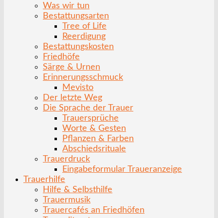
Was wir tun
Bestattungsarten
Tree of Life
Reerdigung
Bestattungskosten
Friedhöfe
Särge & Urnen
Erinnerungsschmuck
Mevisto
Der letzte Weg
Die Sprache der Trauer
Trauersprüche
Worte & Gesten
Pflanzen & Farben
Abschiedsrituale
Trauerdruck
Eingabeformular Traueranzeige
Trauerhilfe
Hilfe & Selbsthilfe
Trauermusik
Trauercafés an Friedhöfen