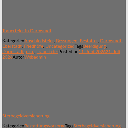
Trauerfeier in Darmstadt
Kategorien
Abschiedsfeier
,
Bessungen
,
Bestatter
,
Darmstadt
,
Eberstadt
,
Friedhöfe
,
Uncategorized
Tags
Beerdigung
,
Darmstadt
,
orte
,
Trauerfeier
Posted on
11. Juni 2026
21. Juli
2026
Autor
Webadmin
Sterbegeldversicherung
Kategorien
Bestattungsvorsorge
Tags
Sterbegeldversicherung
,