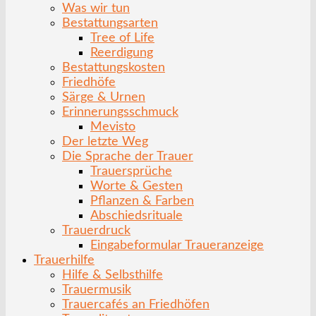
Was wir tun
Bestattungsarten
Tree of Life
Reerdigung
Bestattungskosten
Friedhöfe
Särge & Urnen
Erinnerungsschmuck
Mevisto
Der letzte Weg
Die Sprache der Trauer
Trauersprüche
Worte & Gesten
Pflanzen & Farben
Abschiedsrituale
Trauerdruck
Eingabeformular Traueranzeige
Trauerhilfe
Hilfe & Selbsthilfe
Trauermusik
Trauercafés an Friedhöfen