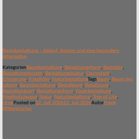
Baumbestattung – Ablauf, Kosten und eine besondere
Alternative
Kategorien
Baumbestattung
,
Beisetzungsform
,
Bestatter
,
Bestattungskosten
,
Bestattungskultur
,
Darmstadt
,
Erinnerung
,
Friedhöfe
,
Naturbestattung
Tags
Baum
,
Baum des
Lebens
,
Baumbestattung
,
Beerdigung
,
Beisetzung
,
Bestattungsart
,
Bestattungsform
,
Feuerbestattung
,
Friedhofszwang
,
Natur
,
Naturbestattung
,
Tree of Life
,
Urne
Posted on
22. Juli 2026
22. Juli 2026
Autor
Frank
Willenbücher