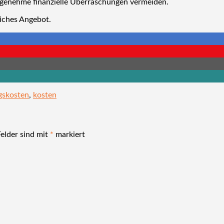
ngenehme finanzielle Überraschungen vermeiden.
liches Angebot.
gskosten
,
kosten
Felder sind mit
*
markiert