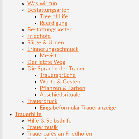
Was wir tun
Bestattungsarten
Tree of Life
Reerdigung
Bestattungskosten
Friedhöfe
Särge & Urnen
Erinnerungsschmuck
Mevisto
Der letzte Weg
Die Sprache der Trauer
Trauersprüche
Worte & Gesten
Pflanzen & Farben
Abschiedsrituale
Trauerdruck
Eingabeformular Traueranzeige
Trauerhilfe
Hilfe & Selbsthilfe
Trauermusik
Trauercafés an Friedhöfen