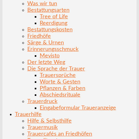
Was wir tun
Bestattungsarten
Tree of Life
Reerdigung
Bestattungskosten
Friedhöfe
Särge & Urnen
Erinnerungsschmuck
Mevisto
Der letzte Weg
Die Sprache der Trauer
Trauersprüche
Worte & Gesten
Pflanzen & Farben
Abschiedsrituale
Trauerdruck
Eingabeformular Traueranzeige
Trauerhilfe
Hilfe & Selbsthilfe
Trauermusik
Trauercafés an Friedhöfen