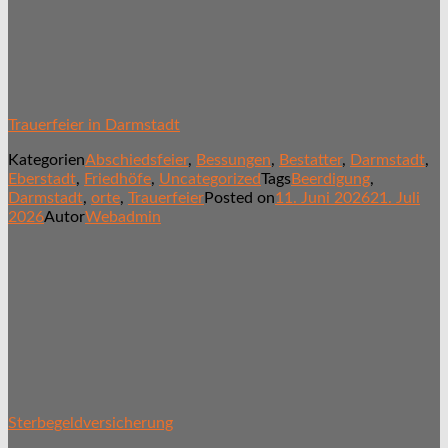
Trauerfeier in Darmstadt
Kategorien
Abschiedsfeier
,
Bessungen
,
Bestatter
,
Darmstadt
,
Eberstadt
,
Friedhöfe
,
Uncategorized
Tags
Beerdigung
,
Darmstadt
,
orte
,
Trauerfeier
Posted on
11. Juni 2026
21. Juli
2026
Autor
Webadmin
Sterbegeldversicherung