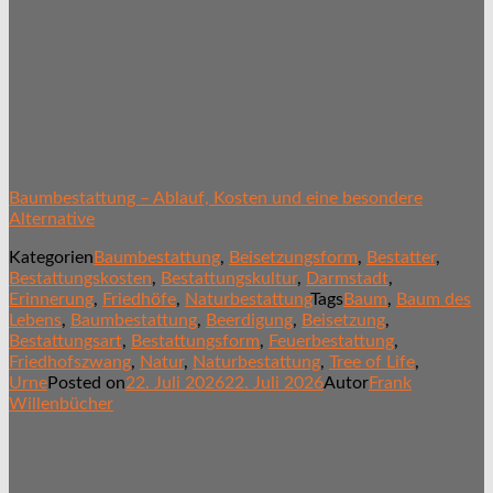
Baumbestattung – Ablauf, Kosten und eine besondere
Alternative
Kategorien
Baumbestattung
,
Beisetzungsform
,
Bestatter
,
Bestattungskosten
,
Bestattungskultur
,
Darmstadt
,
Erinnerung
,
Friedhöfe
,
Naturbestattung
Tags
Baum
,
Baum des
Lebens
,
Baumbestattung
,
Beerdigung
,
Beisetzung
,
Bestattungsart
,
Bestattungsform
,
Feuerbestattung
,
Friedhofszwang
,
Natur
,
Naturbestattung
,
Tree of Life
,
Urne
Posted on
22. Juli 2026
22. Juli 2026
Autor
Frank
Willenbücher