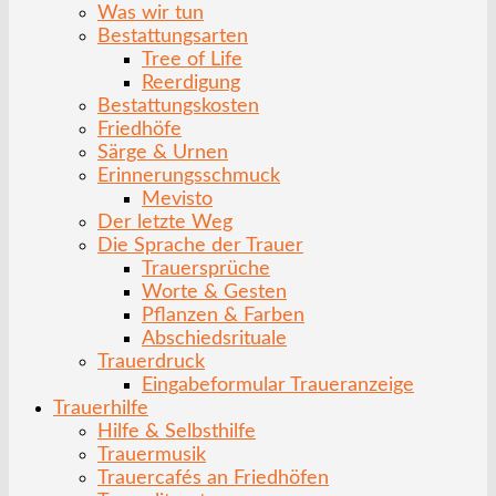
Was wir tun
Bestattungsarten
Tree of Life
Reerdigung
Bestattungskosten
Friedhöfe
Särge & Urnen
Erinnerungsschmuck
Mevisto
Der letzte Weg
Die Sprache der Trauer
Trauersprüche
Worte & Gesten
Pflanzen & Farben
Abschiedsrituale
Trauerdruck
Eingabeformular Traueranzeige
Trauerhilfe
Hilfe & Selbsthilfe
Trauermusik
Trauercafés an Friedhöfen