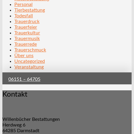
Personal
Tierbestattung
Todesfall
Trauerdruck
Trauerfeier
Trauerkultur
Trauermusik
Trauerrede
Trauerschmuck
Über uns
Uncategorized
Veranstaltung
06151 – 64705
Kontakt
Willenbücher Bestattungen
Herdweg 6
64285 Darmstadt