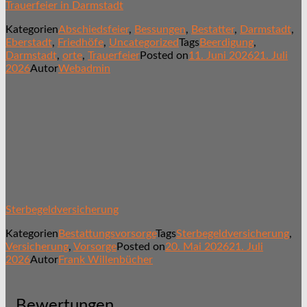
Trauerfeier in Darmstadt
Kategorien
Abschiedsfeier
,
Bessungen
,
Bestatter
,
Darmstadt
,
Eberstadt
,
Friedhöfe
,
Uncategorized
Tags
Beerdigung
,
Darmstadt
,
orte
,
Trauerfeier
Posted on
11. Juni 2026
21. Juli
2026
Autor
Webadmin
Sterbegeldversicherung
Kategorien
Bestattungsvorsorge
Tags
Sterbegeldversicherung
,
Versicherung
,
Vorsorge
Posted on
20. Mai 2026
21. Juli
2026
Autor
Frank Willenbücher
Bewertungen