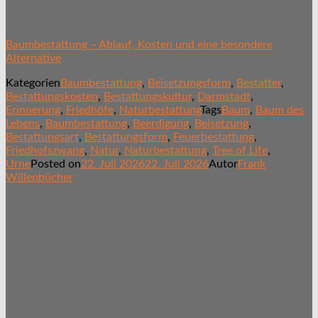
Baumbestattung – Ablauf, Kosten und eine besondere
Alternative
Kategorien
Baumbestattung
,
Beisetzungsform
,
Bestatter
,
Bestattungskosten
,
Bestattungskultur
,
Darmstadt
,
Erinnerung
,
Friedhöfe
,
Naturbestattung
Tags
Baum
,
Baum des
Lebens
,
Baumbestattung
,
Beerdigung
,
Beisetzung
,
Bestattungsart
,
Bestattungsform
,
Feuerbestattung
,
Friedhofszwang
,
Natur
,
Naturbestattung
,
Tree of Life
,
Urne
Posted on
22. Juli 2026
22. Juli 2026
Autor
Frank
Willenbücher