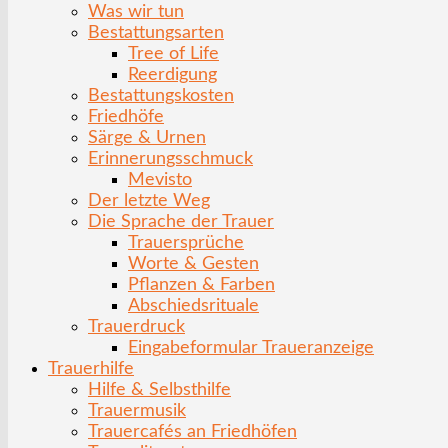
Was wir tun
Bestattungsarten
Tree of Life
Reerdigung
Bestattungskosten
Friedhöfe
Särge & Urnen
Erinnerungsschmuck
Mevisto
Der letzte Weg
Die Sprache der Trauer
Trauersprüche
Worte & Gesten
Pflanzen & Farben
Abschiedsrituale
Trauerdruck
Eingabeformular Traueranzeige
Trauerhilfe
Hilfe & Selbsthilfe
Trauermusik
Trauercafés an Friedhöfen