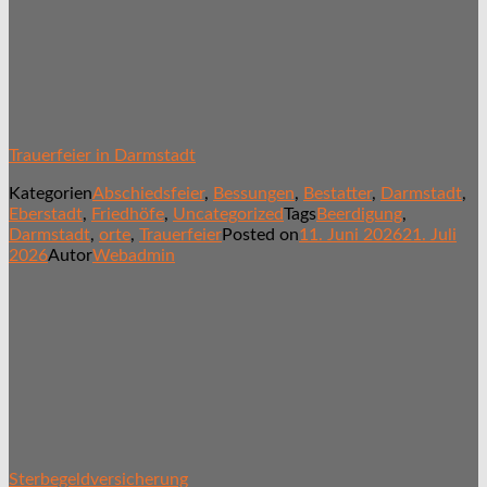
Trauerfeier in Darmstadt
Kategorien
Abschiedsfeier
,
Bessungen
,
Bestatter
,
Darmstadt
,
Eberstadt
,
Friedhöfe
,
Uncategorized
Tags
Beerdigung
,
Darmstadt
,
orte
,
Trauerfeier
Posted on
11. Juni 2026
21. Juli
2026
Autor
Webadmin
Sterbegeldversicherung