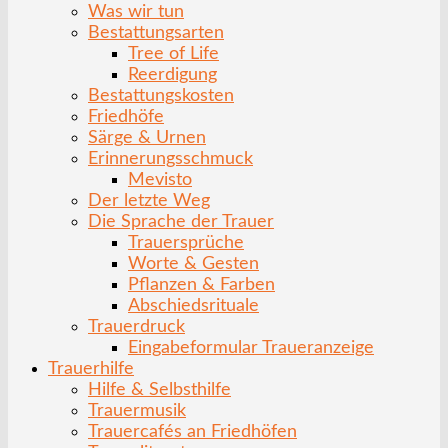
Was wir tun
Bestattungsarten
Tree of Life
Reerdigung
Bestattungskosten
Friedhöfe
Särge & Urnen
Erinnerungsschmuck
Mevisto
Der letzte Weg
Die Sprache der Trauer
Trauersprüche
Worte & Gesten
Pflanzen & Farben
Abschiedsrituale
Trauerdruck
Eingabeformular Traueranzeige
Trauerhilfe
Hilfe & Selbsthilfe
Trauermusik
Trauercafés an Friedhöfen