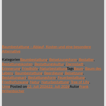
Baumbestattung – Ablauf, Kosten und eine besondere
Alternative
Kategorien
Baumbestattung
,
Beisetzungsform
,
Bestatter
,
Bestattungskosten
,
Bestattungskultur
,
Darmstadt
,
Erinnerung
,
Friedhöfe
,
Naturbestattung
Tags
Baum
,
Baum des
Lebens
,
Baumbestattung
,
Beerdigung
,
Beisetzung
,
Bestattungsart
,
Bestattungsform
,
Feuerbestattung
,
Friedhofszwang
,
Natur
,
Naturbestattung
,
Tree of Life
,
Urne
Posted on
22. Juli 2026
22. Juli 2026
Autor
Frank
Willenbücher