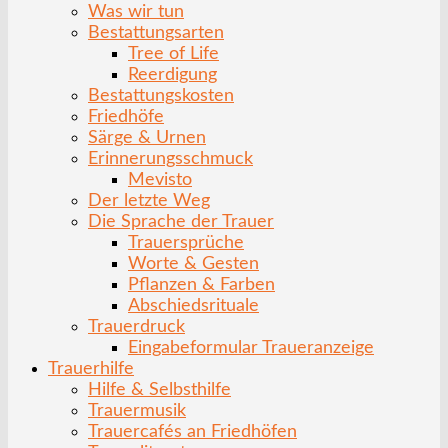
Was wir tun
Bestattungsarten
Tree of Life
Reerdigung
Bestattungskosten
Friedhöfe
Särge & Urnen
Erinnerungsschmuck
Mevisto
Der letzte Weg
Die Sprache der Trauer
Trauersprüche
Worte & Gesten
Pflanzen & Farben
Abschiedsrituale
Trauerdruck
Eingabeformular Traueranzeige
Trauerhilfe
Hilfe & Selbsthilfe
Trauermusik
Trauercafés an Friedhöfen