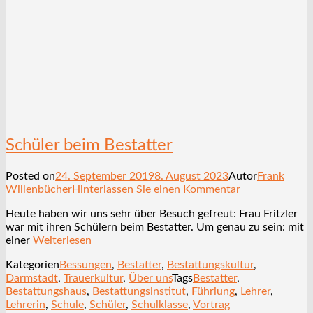
Schüler beim Bestatter
Posted on
24. September 2019
8. August 2023
Autor
Frank
Willenbücher
Hinterlassen Sie einen Kommentar
Heute haben wir uns sehr über Besuch gefreut: Frau Fritzler
war mit ihren Schülern beim Bestatter. Um genau zu sein: mit
einer
Weiterlesen
Kategorien
Bessungen
,
Bestatter
,
Bestattungskultur
,
Darmstadt
,
Trauerkultur
,
Über uns
Tags
Bestatter
,
Bestattungshaus
,
Bestattungsinstitut
,
Führiung
,
Lehrer
,
Lehrerin
,
Schule
,
Schüler
,
Schulklasse
,
Vortrag