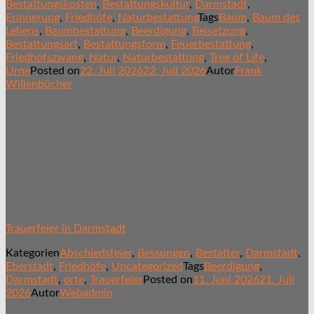
Bestattungskosten
,
Bestattungskultur
,
Darmstadt
,
Erinnerung
,
Friedhöfe
,
Naturbestattung
Tags
Baum
,
Baum des
Lebens
,
Baumbestattung
,
Beerdigung
,
Beisetzung
,
Bestattungsart
,
Bestattungsform
,
Feuerbestattung
,
Friedhofszwang
,
Natur
,
Naturbestattung
,
Tree of Life
,
Urne
Posted on
22. Juli 2026
22. Juli 2026
Autor
Frank
Willenbücher
Trauerfeier in Darmstadt
Kategorien
Abschiedsfeier
,
Bessungen
,
Bestatter
,
Darmstadt
,
Eberstadt
,
Friedhöfe
,
Uncategorized
Tags
Beerdigung
,
Darmstadt
,
orte
,
Trauerfeier
Posted on
11. Juni 2026
21. Juli
2026
Autor
Webadmin