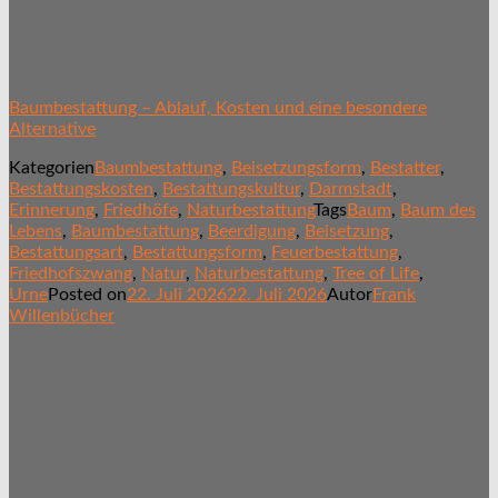
Baumbestattung – Ablauf, Kosten und eine besondere
Alternative
Kategorien
Baumbestattung
,
Beisetzungsform
,
Bestatter
,
Bestattungskosten
,
Bestattungskultur
,
Darmstadt
,
Erinnerung
,
Friedhöfe
,
Naturbestattung
Tags
Baum
,
Baum des
Lebens
,
Baumbestattung
,
Beerdigung
,
Beisetzung
,
Bestattungsart
,
Bestattungsform
,
Feuerbestattung
,
Friedhofszwang
,
Natur
,
Naturbestattung
,
Tree of Life
,
Urne
Posted on
22. Juli 2026
22. Juli 2026
Autor
Frank
Willenbücher