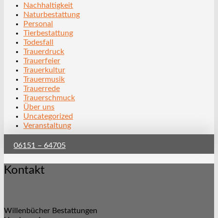
Nachhaltigkeit
Naturbestattung
Personal
Tierbestattung
Todesfall
Trauerdruck
Trauerfeier
Trauerkultur
Trauermusik
Trauerrede
Trauerschmuck
Über uns
Uncategorized
Veranstaltung
06151 – 64705
Kontakt
Willenbücher Bestattungen