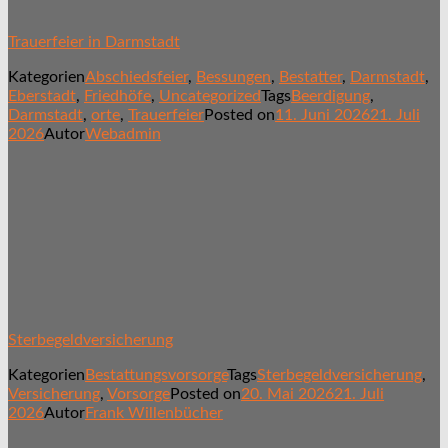
Trauerfeier in Darmstadt
Kategorien
Abschiedsfeier
,
Bessungen
,
Bestatter
,
Darmstadt
,
Eberstadt
,
Friedhöfe
,
Uncategorized
Tags
Beerdigung
,
Darmstadt
,
orte
,
Trauerfeier
Posted on
11. Juni 2026
21. Juli
2026
Autor
Webadmin
Sterbegeldversicherung
Kategorien
Bestattungsvorsorge
Tags
Sterbegeldversicherung
,
Versicherung
,
Vorsorge
Posted on
20. Mai 2026
21. Juli
2026
Autor
Frank Willenbücher