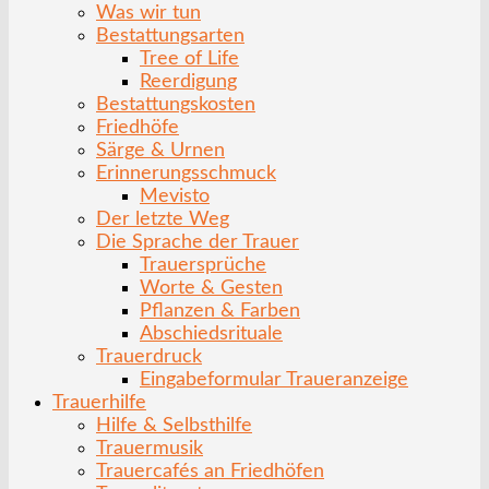
Was wir tun
Bestattungsarten
Tree of Life
Reerdigung
Bestattungskosten
Friedhöfe
Särge & Urnen
Erinnerungsschmuck
Mevisto
Der letzte Weg
Die Sprache der Trauer
Trauersprüche
Worte & Gesten
Pflanzen & Farben
Abschiedsrituale
Trauerdruck
Eingabeformular Traueranzeige
Trauerhilfe
Hilfe & Selbsthilfe
Trauermusik
Trauercafés an Friedhöfen