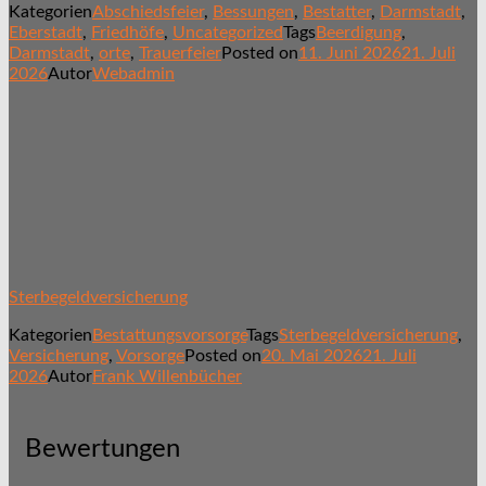
Kategorien
Abschiedsfeier
,
Bessungen
,
Bestatter
,
Darmstadt
,
Eberstadt
,
Friedhöfe
,
Uncategorized
Tags
Beerdigung
,
Darmstadt
,
orte
,
Trauerfeier
Posted on
11. Juni 2026
21. Juli
2026
Autor
Webadmin
Sterbegeldversicherung
Kategorien
Bestattungsvorsorge
Tags
Sterbegeldversicherung
,
Versicherung
,
Vorsorge
Posted on
20. Mai 2026
21. Juli
2026
Autor
Frank Willenbücher
Bewertungen