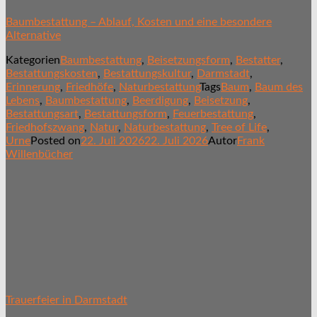
Baumbestattung – Ablauf, Kosten und eine besondere
Alternative
Kategorien
Baumbestattung
,
Beisetzungsform
,
Bestatter
,
Bestattungskosten
,
Bestattungskultur
,
Darmstadt
,
Erinnerung
,
Friedhöfe
,
Naturbestattung
Tags
Baum
,
Baum des
Lebens
,
Baumbestattung
,
Beerdigung
,
Beisetzung
,
Bestattungsart
,
Bestattungsform
,
Feuerbestattung
,
Friedhofszwang
,
Natur
,
Naturbestattung
,
Tree of Life
,
Urne
Posted on
22. Juli 2026
22. Juli 2026
Autor
Frank
Willenbücher
Trauerfeier in Darmstadt