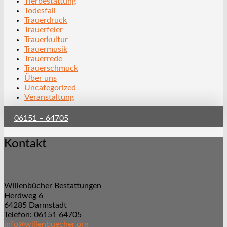
Tierbestattung
Todesfall
Trauerdruck
Trauerfeier
Trauerkultur
Trauermusik
Trauerrede
Trauerschmuck
Über uns
Uncategorized
Veranstaltung
06151 – 64705
Kontakt
Willenbücher Bestattungen
Herdweg 6
64285 Darmstadt
Telefon: 06151 64705
info@willenbuecher.org