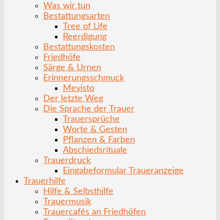
Was wir tun
Bestattungsarten
Tree of Life
Reerdigung
Bestattungskosten
Friedhöfe
Särge & Urnen
Erinnerungsschmuck
Mevisto
Der letzte Weg
Die Sprache der Trauer
Trauersprüche
Worte & Gesten
Pflanzen & Farben
Abschiedsrituale
Trauerdruck
Eingabeformular Traueranzeige
Trauerhilfe
Hilfe & Selbsthilfe
Trauermusik
Trauercafés an Friedhöfen