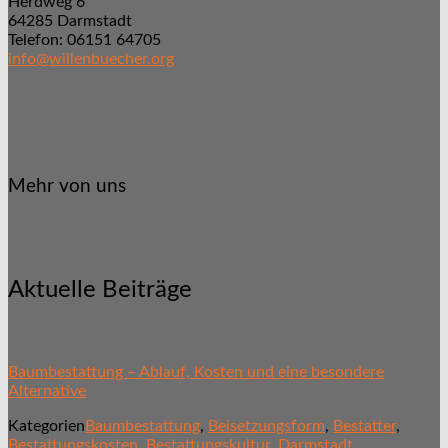
Herdweg 6
64285 Darmstadt
Telefon: 06151 64705
info@willenbuecher.org
Mehr von uns
Aktuelle Beiträge
Baumbestattung – Ablauf, Kosten und eine besondere
Alternative
Kategorien
Baumbestattung
,
Beisetzungsform
,
Bestatter
,
Bestattungskosten
,
Bestattungskultur
,
Darmstadt
,