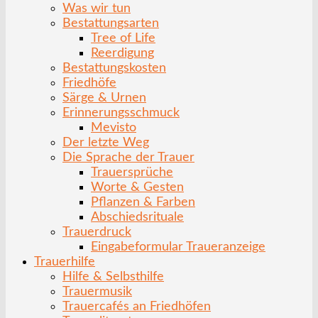
Was wir tun
Bestattungsarten
Tree of Life
Reerdigung
Bestattungskosten
Friedhöfe
Särge & Urnen
Erinnerungsschmuck
Mevisto
Der letzte Weg
Die Sprache der Trauer
Trauersprüche
Worte & Gesten
Pflanzen & Farben
Abschiedsrituale
Trauerdruck
Eingabeformular Traueranzeige
Trauerhilfe
Hilfe & Selbsthilfe
Trauermusik
Trauercafés an Friedhöfen