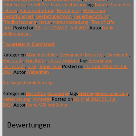
Erinnerung
,
Friedhöfe
,
Naturbestattung
Tags
Baum
,
Baum des
Lebens
,
Baumbestattung
,
Beerdigung
,
Beisetzung
,
Bestattungsart
,
Bestattungsform
,
Feuerbestattung
,
Friedhofszwang
,
Natur
,
Naturbestattung
,
Tree of Life
,
Urne
Posted on
22. Juli 2026
22. Juli 2026
Autor
Frank
Willenbücher
Trauerfeier in Darmstadt
Kategorien
Abschiedsfeier
,
Bessungen
,
Bestatter
,
Darmstadt
,
Eberstadt
,
Friedhöfe
,
Uncategorized
Tags
Beerdigung
,
Darmstadt
,
orte
,
Trauerfeier
Posted on
11. Juni 2026
21. Juli
2026
Autor
Webadmin
Sterbegeldversicherung
Kategorien
Bestattungsvorsorge
Tags
Sterbegeldversicherung
,
Versicherung
,
Vorsorge
Posted on
20. Mai 2026
21. Juli
2026
Autor
Frank Willenbücher
Bewertungen