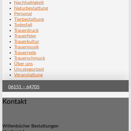
Nachhaltigkeit
Naturbestattung
Personal
Tierbestattung
Todesfall
Trauerdruck
Trauerfeier
Trauerkultur
Trauermusik
Trauerrede
Trauerschmuck
Über uns
Uncategorized
Veranstaltung
06151 – 64705
Kontakt
Willenbücher Bestattungen