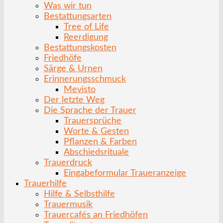
Was wir tun
Bestattungsarten
Tree of Life
Reerdigung
Bestattungskosten
Friedhöfe
Särge & Urnen
Erinnerungsschmuck
Mevisto
Der letzte Weg
Die Sprache der Trauer
Trauersprüche
Worte & Gesten
Pflanzen & Farben
Abschiedsrituale
Trauerdruck
Eingabeformular Traueranzeige
Trauerhilfe
Hilfe & Selbsthilfe
Trauermusik
Trauercafés an Friedhöfen