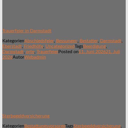
Trauerfeier in Darmstadt
Kategorien
Abschiedsfeier
,
Bessungen
,
Bestatter
,
Darmstadt
,
Eberstadt
,
Friedhöfe
,
Uncategorized
Tags
Beerdigung
,
Darmstadt
,
orte
,
Trauerfeier
Posted on
11. Juni 2026
21. Juli
2026
Autor
Webadmin
Sterbegeldversicherung
Kategorien
Bestattungsvorsorge
Tags
Sterbegeldversicherung
,