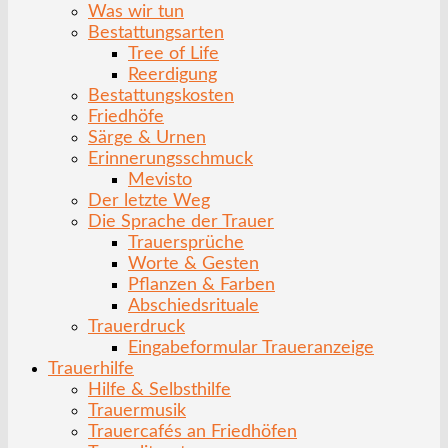
Was wir tun
Bestattungsarten
Tree of Life
Reerdigung
Bestattungskosten
Friedhöfe
Särge & Urnen
Erinnerungsschmuck
Mevisto
Der letzte Weg
Die Sprache der Trauer
Trauersprüche
Worte & Gesten
Pflanzen & Farben
Abschiedsrituale
Trauerdruck
Eingabeformular Traueranzeige
Trauerhilfe
Hilfe & Selbsthilfe
Trauermusik
Trauercafés an Friedhöfen