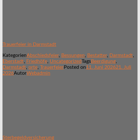
Trauerfeier in Darmstadt
Kategorien
Abschiedsfeier
,
Bessungen
,
Bestatter
,
Darmstadt
,
Eberstadt
,
Friedhöfe
,
Uncategorized
Tags
Beerdigung
,
Darmstadt
,
orte
,
Trauerfeier
Posted on
11. Juni 2026
21. Juli
2026
Autor
Webadmin
Sterbegeldversicherung