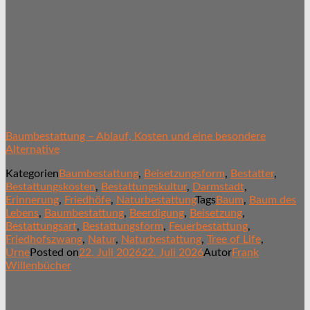
Baumbestattung – Ablauf, Kosten und eine besondere
Alternative
Kategorien
Baumbestattung
,
Beisetzungsform
,
Bestatter
,
Bestattungskosten
,
Bestattungskultur
,
Darmstadt
,
Erinnerung
,
Friedhöfe
,
Naturbestattung
Tags
Baum
,
Baum des
Lebens
,
Baumbestattung
,
Beerdigung
,
Beisetzung
,
Bestattungsart
,
Bestattungsform
,
Feuerbestattung
,
Friedhofszwang
,
Natur
,
Naturbestattung
,
Tree of Life
,
Urne
Posted on
22. Juli 2026
22. Juli 2026
Autor
Frank
Willenbücher