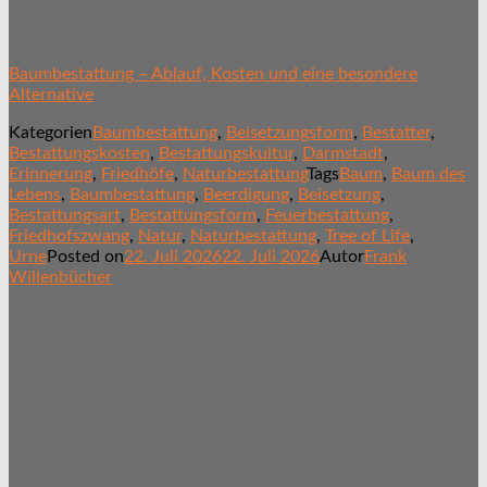
Baumbestattung – Ablauf, Kosten und eine besondere
Alternative
Kategorien
Baumbestattung
,
Beisetzungsform
,
Bestatter
,
Bestattungskosten
,
Bestattungskultur
,
Darmstadt
,
Erinnerung
,
Friedhöfe
,
Naturbestattung
Tags
Baum
,
Baum des
Lebens
,
Baumbestattung
,
Beerdigung
,
Beisetzung
,
Bestattungsart
,
Bestattungsform
,
Feuerbestattung
,
Friedhofszwang
,
Natur
,
Naturbestattung
,
Tree of Life
,
Urne
Posted on
22. Juli 2026
22. Juli 2026
Autor
Frank
Willenbücher