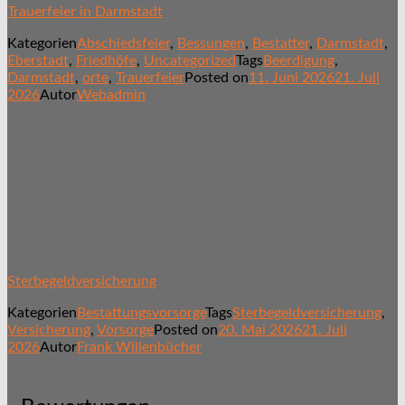
Trauerfeier in Darmstadt
Kategorien
Abschiedsfeier
,
Bessungen
,
Bestatter
,
Darmstadt
,
Eberstadt
,
Friedhöfe
,
Uncategorized
Tags
Beerdigung
,
Darmstadt
,
orte
,
Trauerfeier
Posted on
11. Juni 2026
21. Juli
2026
Autor
Webadmin
Sterbegeldversicherung
Kategorien
Bestattungsvorsorge
Tags
Sterbegeldversicherung
,
Versicherung
,
Vorsorge
Posted on
20. Mai 2026
21. Juli
2026
Autor
Frank Willenbücher