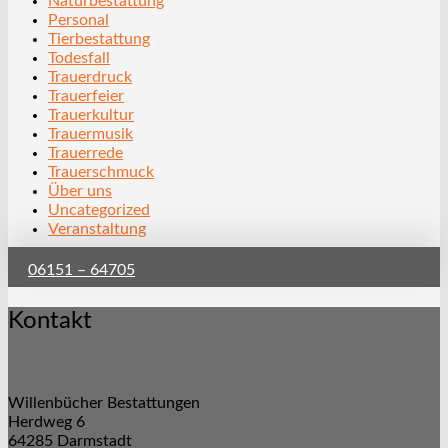
Naturbestattung
Personal
Tierbestattung
Todesfall
Trauerdruck
Trauerfeier
Trauerkultur
Trauermusik
Trauerrede
Trauerschmuck
Über uns
Uncategorized
Veranstaltung
06151 – 64705
Kontakt
Willenbücher Bestattungen
Herdweg 6
64285 Darmstadt