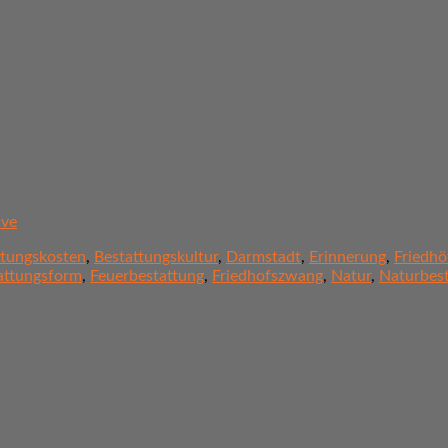
ive
ttungskosten
,
Bestattungskultur
,
Darmstadt
,
Erinnerung
,
Friedhö
attungsform
,
Feuerbestattung
,
Friedhofszwang
,
Natur
,
Naturbes