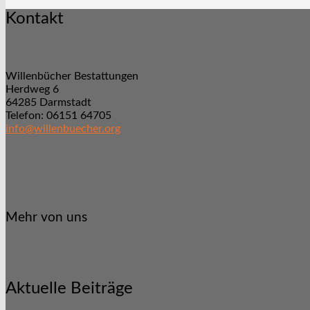
Kontakt
Willenbücher Bestattungen
Herdweg 6
64285 Darmstadt
Telefon: 06151 64705
info@willenbuecher.org
Mehr von uns
Aktuelle Beiträge