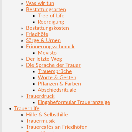
Was wir tun
Bestattungsarten
Tree of Life
Reerdigung
Bestattungskosten
Friedhöfe
Särge & Urnen
Erinnerungsschmuck
Mevisto
Der letzte Weg
Die Sprache der Trauer
Trauersprüche
Worte & Gesten
Pflanzen & Farben
Abschiedsrituale
Trauerdruck
Eingabeformular Traueranzeige
Trauerhilfe
Hilfe & Selbsthilfe
Trauermusik
Trauercafés an Friedhöfen