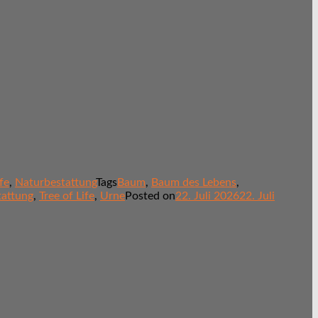
fe
,
Naturbestattung
Tags
Baum
,
Baum des Lebens
,
tattung
,
Tree of Life
,
Urne
Posted on
22. Juli 2026
22. Juli