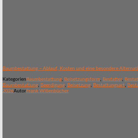
Baumbestattung – Ablauf, Kosten und eine besondere Alternat
Kategorien
Baumbestattung
,
Beisetzungsform
,
Bestatter
,
Besta
Baumbestattung
,
Beerdigung
,
Beisetzung
,
Bestattungsart
,
Best
2026
Autor
Frank Willenbücher