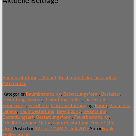
Aktuelle Beiträge
Baumbestattung – Ablauf, Kosten und eine besondere
Alternative
Kategorien
Baumbestattung
,
Beisetzungsform
,
Bestatter
,
Bestattungskosten
,
Bestattungskultur
,
Darmstadt
,
Erinnerung
,
Friedhöfe
,
Naturbestattung
Tags
Baum
,
Baum des
Lebens
,
Baumbestattung
,
Beerdigung
,
Beisetzung
,
Bestattungsart
,
Bestattungsform
,
Feuerbestattung
,
Friedhofszwang
,
Natur
,
Naturbestattung
,
Tree of Life
,
Urne
Posted on
22. Juli 2026
22. Juli 2026
Autor
Frank
Willenbücher