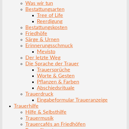
Was wir tun
Bestattungsarten
Tree of Life
Reerdigung
Bestattungskosten
Friedhöfe
Särge & Urnen
Erinnerungsschmuck
Mevisto
Der letzte Weg
Die Sprache der Trauer
Trauersprüche
Worte & Gesten
Pflanzen & Farben
Abschiedsrituale
Trauerdruck
Eingabeformular Traueranzeige
Trauerhilfe
Hilfe & Selbsthilfe
Trauermusik
Trauercafés an Friedhöfen