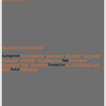
Trauerfeier in Darmstadt
Kategorien
Abschiedsfeier
,
Bessungen
,
Bestatter
,
Darmstadt
,
Eberstadt
,
Friedhöfe
,
Uncategorized
Tags
Beerdigung
,
Darmstadt
,
orte
,
Trauerfeier
Posted on
11. Juni 2026
21. Juli
2026
Autor
Webadmin