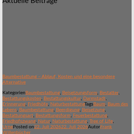
Aktuelle Beiträge
Baumbestattung – Ablauf, Kosten und eine besondere
Alternative
Kategorien
Baumbestattung
,
Beisetzungsform
,
Bestatter
,
Bestattungskosten
,
Bestattungskultur
,
Darmstadt
,
Erinnerung
,
Friedhöfe
,
Naturbestattung
Tags
Baum
,
Baum des
Lebens
,
Baumbestattung
,
Beerdigung
,
Beisetzung
,
Bestattungsart
,
Bestattungsform
,
Feuerbestattung
,
Friedhofszwang
,
Natur
,
Naturbestattung
,
Tree of Life
,
Urne
Posted on
22. Juli 2026
22. Juli 2026
Autor
Frank
Willenbücher