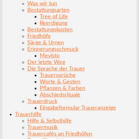
Was wir tun
Bestattungsarten
Tree of Life
Reerdigung
Bestattungskosten
Friedhöfe
Särge & Urnen
Erinnerungsschmuck
Mevisto
Der letzte Weg
Die Sprache der Trauer
Trauersprüche
Worte & Gesten
Pflanzen & Farben
Abschiedsrituale
Trauerdruck
Eingabeformular Traueranzeige
Trauerhilfe
Hilfe & Selbsthilfe
Trauermusik
Trauercafés an Friedhöfen