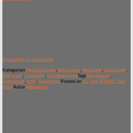
Trauerfeier in Darmstadt
Kategorien
Abschiedsfeier
,
Bessungen
,
Bestatter
,
Darmstadt
,
Eberstadt
,
Friedhöfe
,
Uncategorized
Tags
Beerdigung
,
Darmstadt
,
orte
,
Trauerfeier
Posted on
11. Juni 2026
21. Juli
2026
Autor
Webadmin