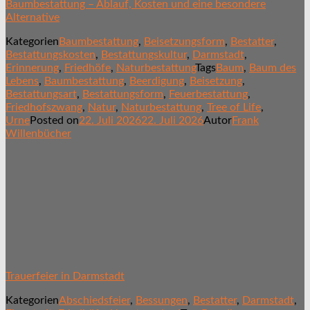
Baumbestattung – Ablauf, Kosten und eine besondere
Alternative
Kategorien
Baumbestattung
,
Beisetzungsform
,
Bestatter
,
Bestattungskosten
,
Bestattungskultur
,
Darmstadt
,
Erinnerung
,
Friedhöfe
,
Naturbestattung
Tags
Baum
,
Baum des
Lebens
,
Baumbestattung
,
Beerdigung
,
Beisetzung
,
Bestattungsart
,
Bestattungsform
,
Feuerbestattung
,
Friedhofszwang
,
Natur
,
Naturbestattung
,
Tree of Life
,
Urne
Posted on
22. Juli 2026
22. Juli 2026
Autor
Frank
Willenbücher
Trauerfeier in Darmstadt
Kategorien
Abschiedsfeier
,
Bessungen
,
Bestatter
,
Darmstadt
,