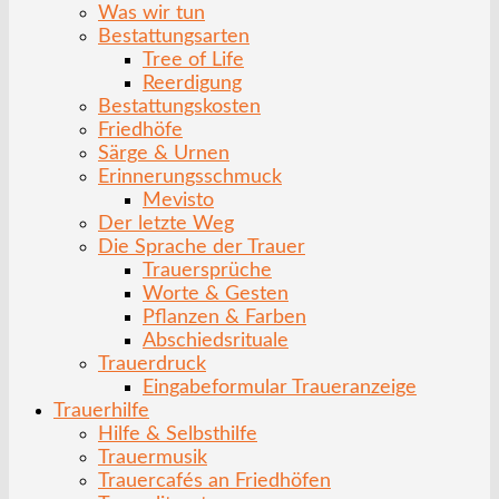
Was wir tun
Bestattungsarten
Tree of Life
Reerdigung
Bestattungskosten
Friedhöfe
Särge & Urnen
Erinnerungsschmuck
Mevisto
Der letzte Weg
Die Sprache der Trauer
Trauersprüche
Worte & Gesten
Pflanzen & Farben
Abschiedsrituale
Trauerdruck
Eingabeformular Traueranzeige
Trauerhilfe
Hilfe & Selbsthilfe
Trauermusik
Trauercafés an Friedhöfen