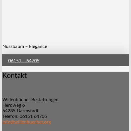
Nussbaum – Elegance
06151 – 64705
Kontakt
Willenbücher Bestattungen
Herdweg 6
64285 Darmstadt
Telefon: 06151 64705
info@willenbuecher.org