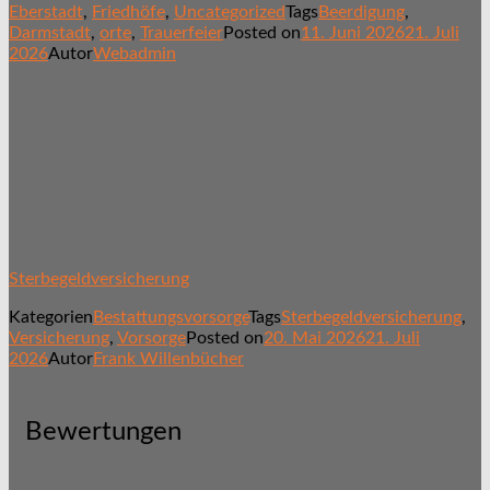
Eberstadt
,
Friedhöfe
,
Uncategorized
Tags
Beerdigung
,
Darmstadt
,
orte
,
Trauerfeier
Posted on
11. Juni 2026
21. Juli
2026
Autor
Webadmin
Sterbegeldversicherung
Kategorien
Bestattungsvorsorge
Tags
Sterbegeldversicherung
,
Versicherung
,
Vorsorge
Posted on
20. Mai 2026
21. Juli
2026
Autor
Frank Willenbücher
Bewertungen