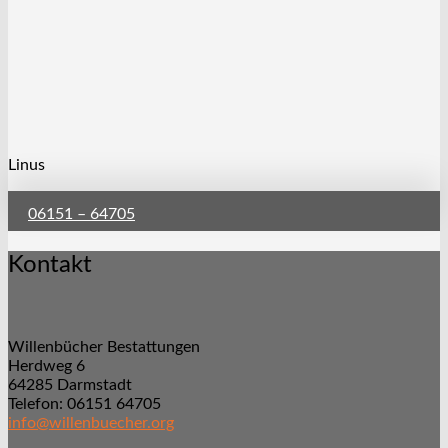
Linus
06151 – 64705
Kontakt
Willenbücher Bestattungen
Herdweg 6
64285 Darmstadt
Telefon: 06151 64705
info@willenbuecher.org