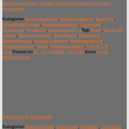
Baumbestattung – Ablauf, Kosten und eine besondere
Alternative
Kategorien
Baumbestattung
,
Beisetzungsform
,
Bestatter
,
Bestattungskosten
,
Bestattungskultur
,
Darmstadt
,
Erinnerung
,
Friedhöfe
,
Naturbestattung
Tags
Baum
,
Baum des
Lebens
,
Baumbestattung
,
Beerdigung
,
Beisetzung
,
Bestattungsart
,
Bestattungsform
,
Feuerbestattung
,
Friedhofszwang
,
Natur
,
Naturbestattung
,
Tree of Life
,
Urne
Posted on
22. Juli 2026
22. Juli 2026
Autor
Frank
Willenbücher
Trauerfeier in Darmstadt
Kategorien
Abschiedsfeier
,
Bessungen
,
Bestatter
,
Darmstadt
,