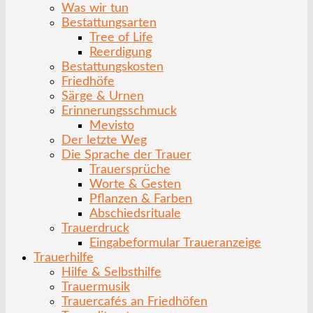
Was wir tun
Bestattungsarten
Tree of Life
Reerdigung
Bestattungskosten
Friedhöfe
Särge & Urnen
Erinnerungsschmuck
Mevisto
Der letzte Weg
Die Sprache der Trauer
Trauersprüche
Worte & Gesten
Pflanzen & Farben
Abschiedsrituale
Trauerdruck
Eingabeformular Traueranzeige
Trauerhilfe
Hilfe & Selbsthilfe
Trauermusik
Trauercafés an Friedhöfen