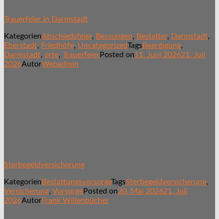
Trauerfeier in Darmstadt
Kategorien
Abschiedsfeier
,
Bessungen
,
Bestatter
,
Darmstadt
,
Eberstadt
,
Friedhöfe
,
Uncategorized
Tags
Beerdigung
,
Darmstadt
,
orte
,
Trauerfeier
Posted on
11. Juni 2026
21. Juli
2026
Autor
Webadmin
Sterbegeldversicherung
Kategorien
Bestattungsvorsorge
Tags
Sterbegeldversicherung
,
Versicherung
,
Vorsorge
Posted on
20. Mai 2026
21. Juli
2026
Autor
Frank Willenbücher