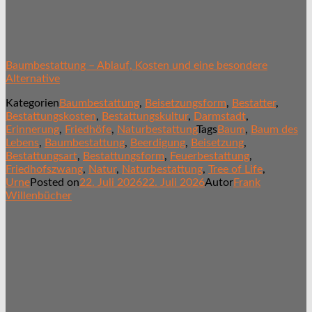
Baumbestattung – Ablauf, Kosten und eine besondere
Alternative
Kategorien
Baumbestattung
,
Beisetzungsform
,
Bestatter
,
Bestattungskosten
,
Bestattungskultur
,
Darmstadt
,
Erinnerung
,
Friedhöfe
,
Naturbestattung
Tags
Baum
,
Baum des
Lebens
,
Baumbestattung
,
Beerdigung
,
Beisetzung
,
Bestattungsart
,
Bestattungsform
,
Feuerbestattung
,
Friedhofszwang
,
Natur
,
Naturbestattung
,
Tree of Life
,
Urne
Posted on
22. Juli 2026
22. Juli 2026
Autor
Frank
Willenbücher