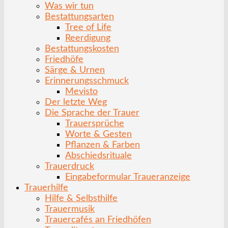
Was wir tun
Bestattungsarten
Tree of Life
Reerdigung
Bestattungskosten
Friedhöfe
Särge & Urnen
Erinnerungsschmuck
Mevisto
Der letzte Weg
Die Sprache der Trauer
Trauersprüche
Worte & Gesten
Pflanzen & Farben
Abschiedsrituale
Trauerdruck
Eingabeformular Traueranzeige
Trauerhilfe
Hilfe & Selbsthilfe
Trauermusik
Trauercafés an Friedhöfen