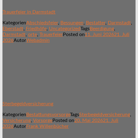
Trauerfeier in Darmstadt
Kategorien
Abschiedsfeier
,
Bessungen
,
Bestatter
,
Darmstadt
,
Eberstadt
,
Friedhöfe
,
Uncategorized
Tags
Beerdigung
,
Darmstadt
,
orte
,
Trauerfeier
Posted on
11. Juni 2026
21. Juli
2026
Autor
Webadmin
Sterbegeldversicherung
Kategorien
Bestattungsvorsorge
Tags
Sterbegeldversicherung
,
Versicherung
,
Vorsorge
Posted on
20. Mai 2026
21. Juli
2026
Autor
Frank Willenbücher