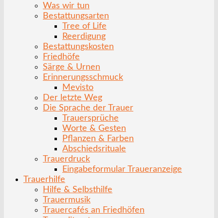
Was wir tun
Bestattungsarten
Tree of Life
Reerdigung
Bestattungskosten
Friedhöfe
Särge & Urnen
Erinnerungsschmuck
Mevisto
Der letzte Weg
Die Sprache der Trauer
Trauersprüche
Worte & Gesten
Pflanzen & Farben
Abschiedsrituale
Trauerdruck
Eingabeformular Traueranzeige
Trauerhilfe
Hilfe & Selbsthilfe
Trauermusik
Trauercafés an Friedhöfen