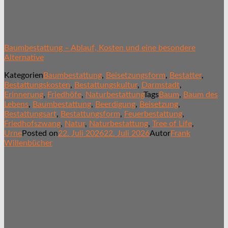
Baumbestattung – Ablauf, Kosten und eine besondere
Alternative
Kategorien
Baumbestattung
,
Beisetzungsform
,
Bestatter
,
Bestattungskosten
,
Bestattungskultur
,
Darmstadt
,
Erinnerung
,
Friedhöfe
,
Naturbestattung
Tags
Baum
,
Baum des
Lebens
,
Baumbestattung
,
Beerdigung
,
Beisetzung
,
Bestattungsart
,
Bestattungsform
,
Feuerbestattung
,
Friedhofszwang
,
Natur
,
Naturbestattung
,
Tree of Life
,
Urne
Posted on
22. Juli 2026
22. Juli 2026
Autor
Frank
Willenbücher