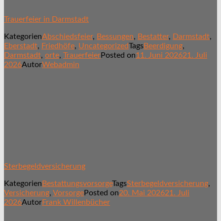
Trauerfeier in Darmstadt
Kategorien
Abschiedsfeier
,
Bessungen
,
Bestatter
,
Darmstadt
,
Eberstadt
,
Friedhöfe
,
Uncategorized
Tags
Beerdigung
,
Darmstadt
,
orte
,
Trauerfeier
Posted on
11. Juni 2026
21. Juli
2026
Autor
Webadmin
Sterbegeldversicherung
Kategorien
Bestattungsvorsorge
Tags
Sterbegeldversicherung
,
Versicherung
,
Vorsorge
Posted on
20. Mai 2026
21. Juli
2026
Autor
Frank Willenbücher