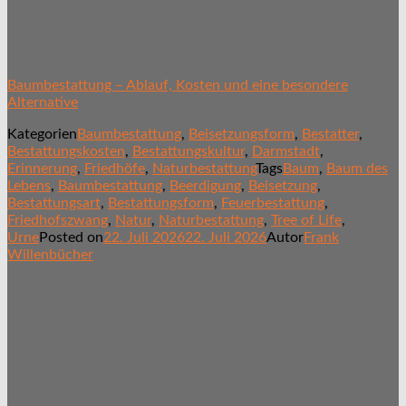
Baumbestattung – Ablauf, Kosten und eine besondere
Alternative
Kategorien
Baumbestattung
,
Beisetzungsform
,
Bestatter
,
Bestattungskosten
,
Bestattungskultur
,
Darmstadt
,
Erinnerung
,
Friedhöfe
,
Naturbestattung
Tags
Baum
,
Baum des
Lebens
,
Baumbestattung
,
Beerdigung
,
Beisetzung
,
Bestattungsart
,
Bestattungsform
,
Feuerbestattung
,
Friedhofszwang
,
Natur
,
Naturbestattung
,
Tree of Life
,
Urne
Posted on
22. Juli 2026
22. Juli 2026
Autor
Frank
Willenbücher