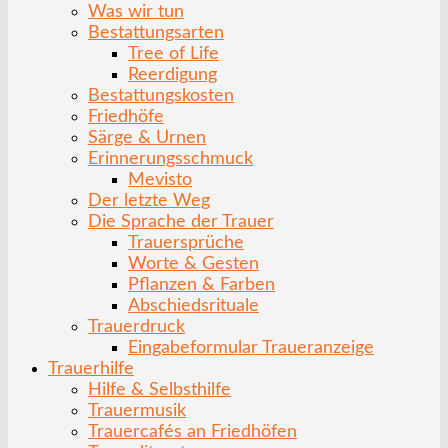
Was wir tun
Bestattungsarten
Tree of Life
Reerdigung
Bestattungskosten
Friedhöfe
Särge & Urnen
Erinnerungsschmuck
Mevisto
Der letzte Weg
Die Sprache der Trauer
Trauersprüche
Worte & Gesten
Pflanzen & Farben
Abschiedsrituale
Trauerdruck
Eingabeformular Traueranzeige
Trauerhilfe
Hilfe & Selbsthilfe
Trauermusik
Trauercafés an Friedhöfen