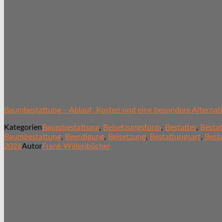
Baumbestattung – Ablauf, Kosten und eine besondere Alternat
Kategorien
Baumbestattung
,
Beisetzungsform
,
Bestatter
,
Besta
Baumbestattung
,
Beerdigung
,
Beisetzung
,
Bestattungsart
,
Best
2026
Autor
Frank Willenbücher