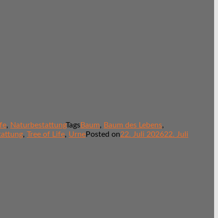
fe
,
Naturbestattung
Tags
Baum
,
Baum des Lebens
,
tattung
,
Tree of Life
,
Urne
Posted on
22. Juli 2026
22. Juli