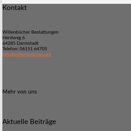
Kontakt
Willenbücher Bestattungen
Herdweg 6
64285 Darmstadt
Telefon: 06151 64705
info@willenbuecher.org
Mehr von uns
Aktuelle Beiträge