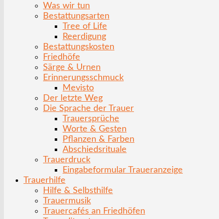
Was wir tun
Bestattungsarten
Tree of Life
Reerdigung
Bestattungskosten
Friedhöfe
Särge & Urnen
Erinnerungsschmuck
Mevisto
Der letzte Weg
Die Sprache der Trauer
Trauersprüche
Worte & Gesten
Pflanzen & Farben
Abschiedsrituale
Trauerdruck
Eingabeformular Traueranzeige
Trauerhilfe
Hilfe & Selbsthilfe
Trauermusik
Trauercafés an Friedhöfen