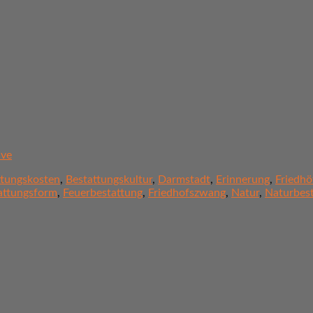
ive
ttungskosten
,
Bestattungskultur
,
Darmstadt
,
Erinnerung
,
Friedhö
attungsform
,
Feuerbestattung
,
Friedhofszwang
,
Natur
,
Naturbes