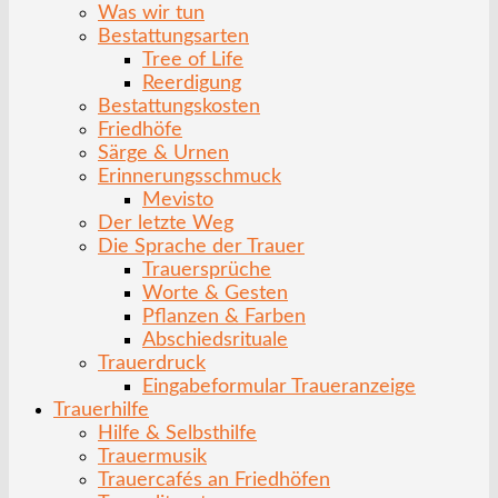
Was wir tun
Bestattungsarten
Tree of Life
Reerdigung
Bestattungskosten
Friedhöfe
Särge & Urnen
Erinnerungsschmuck
Mevisto
Der letzte Weg
Die Sprache der Trauer
Trauersprüche
Worte & Gesten
Pflanzen & Farben
Abschiedsrituale
Trauerdruck
Eingabeformular Traueranzeige
Trauerhilfe
Hilfe & Selbsthilfe
Trauermusik
Trauercafés an Friedhöfen