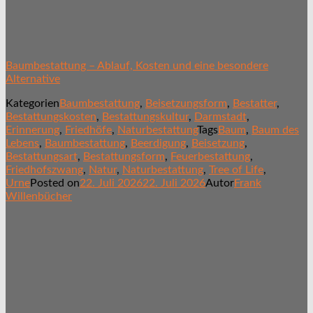
Baumbestattung – Ablauf, Kosten und eine besondere
Alternative
Kategorien
Baumbestattung
,
Beisetzungsform
,
Bestatter
,
Bestattungskosten
,
Bestattungskultur
,
Darmstadt
,
Erinnerung
,
Friedhöfe
,
Naturbestattung
Tags
Baum
,
Baum des
Lebens
,
Baumbestattung
,
Beerdigung
,
Beisetzung
,
Bestattungsart
,
Bestattungsform
,
Feuerbestattung
,
Friedhofszwang
,
Natur
,
Naturbestattung
,
Tree of Life
,
Urne
Posted on
22. Juli 2026
22. Juli 2026
Autor
Frank
Willenbücher