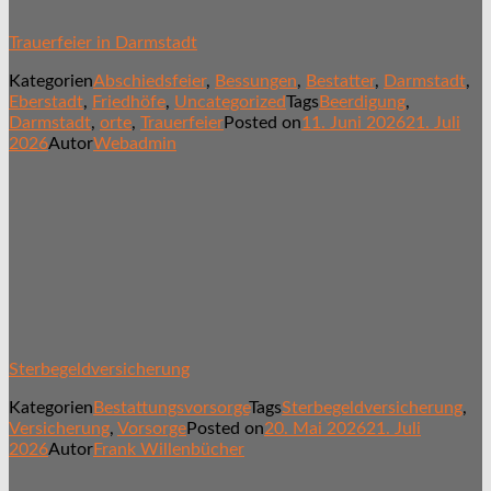
Trauerfeier in Darmstadt
Kategorien
Abschiedsfeier
,
Bessungen
,
Bestatter
,
Darmstadt
,
Eberstadt
,
Friedhöfe
,
Uncategorized
Tags
Beerdigung
,
Darmstadt
,
orte
,
Trauerfeier
Posted on
11. Juni 2026
21. Juli
2026
Autor
Webadmin
Sterbegeldversicherung
Kategorien
Bestattungsvorsorge
Tags
Sterbegeldversicherung
,
Versicherung
,
Vorsorge
Posted on
20. Mai 2026
21. Juli
2026
Autor
Frank Willenbücher