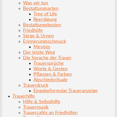
Was wir tun
Bestattungsarten
Tree of Life
Reerdigung
Bestattungskosten
Friedhöfe
Särge & Urnen
Erinnerungsschmuck
Mevisto
Der letzte Weg
Die Sprache der Trauer
Trauersprüche
Worte & Gesten
Pflanzen & Farben
Abschiedsrituale
Trauerdruck
Eingabeformular Traueranzeige
Trauerhilfe
Hilfe & Selbsthilfe
Trauermusik
Trauercafés an Friedhöfen