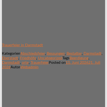
Trauerfeier in Darmstadt
Kategorien
Abschiedsfeier
,
Bessungen
,
Bestatter
,
Darmstadt
,
Eberstadt
,
Friedhöfe
,
Uncategorized
Tags
Beerdigung
,
Darmstadt
,
orte
,
Trauerfeier
Posted on
11. Juni 2026
21. Juli
2026
Autor
Webadmin