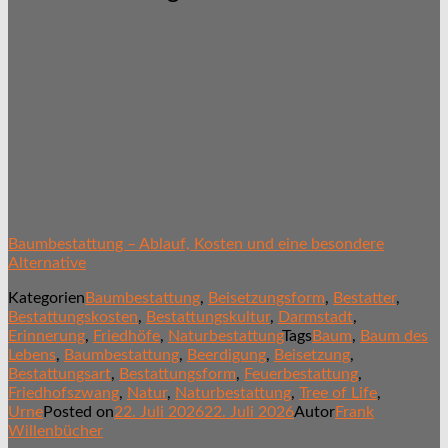
Baumbestattung – Ablauf, Kosten und eine besondere
Alternative
Kategorien
Baumbestattung
,
Beisetzungsform
,
Bestatter
,
Bestattungskosten
,
Bestattungskultur
,
Darmstadt
,
Erinnerung
,
Friedhöfe
,
Naturbestattung
Tags
Baum
,
Baum des
Lebens
,
Baumbestattung
,
Beerdigung
,
Beisetzung
,
Bestattungsart
,
Bestattungsform
,
Feuerbestattung
,
Friedhofszwang
,
Natur
,
Naturbestattung
,
Tree of Life
,
Urne
Posted on
22. Juli 2026
22. Juli 2026
Autor
Frank
Willenbücher