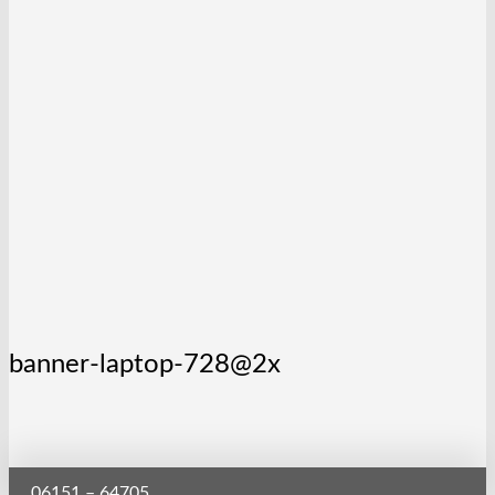
banner-laptop-728@2x
06151 – 64705