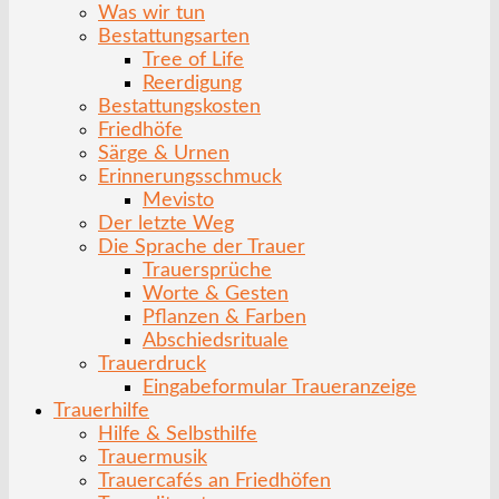
Was wir tun
Bestattungsarten
Tree of Life
Reerdigung
Bestattungskosten
Friedhöfe
Särge & Urnen
Erinnerungsschmuck
Mevisto
Der letzte Weg
Die Sprache der Trauer
Trauersprüche
Worte & Gesten
Pflanzen & Farben
Abschiedsrituale
Trauerdruck
Eingabeformular Traueranzeige
Trauerhilfe
Hilfe & Selbsthilfe
Trauermusik
Trauercafés an Friedhöfen