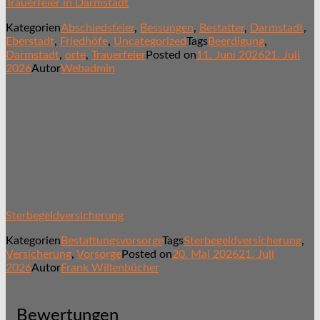
Trauerfeier in Darmstadt
Kategorien
Abschiedsfeier
,
Bessungen
,
Bestatter
,
Darmstadt
,
Eberstadt
,
Friedhöfe
,
Uncategorized
Tags
Beerdigung
,
Darmstadt
,
orte
,
Trauerfeier
Posted on
11. Juni 2026
21. Juli
2026
Autor
Webadmin
Sterbegeldversicherung
Kategorien
Bestattungsvorsorge
Tags
Sterbegeldversicherung
,
Versicherung
,
Vorsorge
Posted on
20. Mai 2026
21. Juli
2026
Autor
Frank Willenbücher
Bewertungen