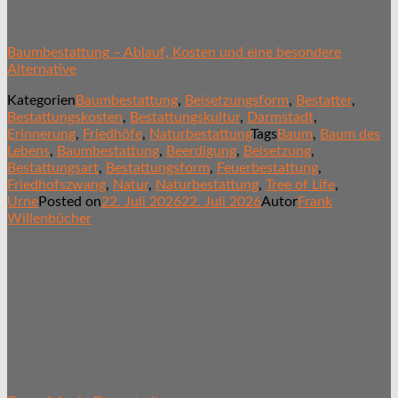
Baumbestattung – Ablauf, Kosten und eine besondere
Alternative
Kategorien
Baumbestattung
,
Beisetzungsform
,
Bestatter
,
Bestattungskosten
,
Bestattungskultur
,
Darmstadt
,
Erinnerung
,
Friedhöfe
,
Naturbestattung
Tags
Baum
,
Baum des
Lebens
,
Baumbestattung
,
Beerdigung
,
Beisetzung
,
Bestattungsart
,
Bestattungsform
,
Feuerbestattung
,
Friedhofszwang
,
Natur
,
Naturbestattung
,
Tree of Life
,
Urne
Posted on
22. Juli 2026
22. Juli 2026
Autor
Frank
Willenbücher