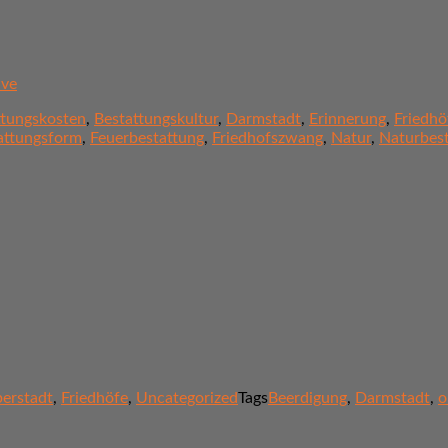
ive
ttungskosten
,
Bestattungskultur
,
Darmstadt
,
Erinnerung
,
Friedhö
attungsform
,
Feuerbestattung
,
Friedhofszwang
,
Natur
,
Naturbes
berstadt
,
Friedhöfe
,
Uncategorized
Tags
Beerdigung
,
Darmstadt
,
o