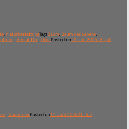
fe
,
Naturbestattung
Tags
Baum
,
Baum des Lebens
,
tattung
,
Tree of Life
,
Urne
Posted on
22. Juli 2026
22. Juli
rte
,
Trauerfeier
Posted on
11. Juni 2026
21. Juli