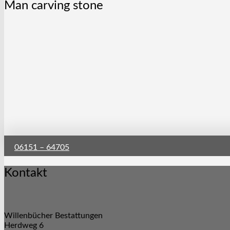
Man carving stone
06151 – 64705
Kontakt
Willenbücher Bestattungen
Herdweg 6