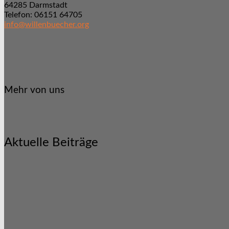
64285 Darmstadt
Telefon: 06151 64705
info@willenbuecher.org
Mehr von uns
Aktuelle Beiträge