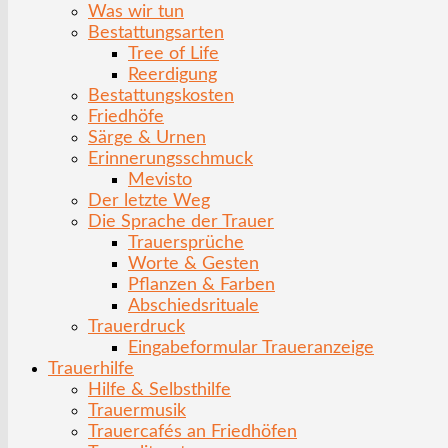
Was wir tun
Bestattungsarten
Tree of Life
Reerdigung
Bestattungskosten
Friedhöfe
Särge & Urnen
Erinnerungsschmuck
Mevisto
Der letzte Weg
Die Sprache der Trauer
Trauersprüche
Worte & Gesten
Pflanzen & Farben
Abschiedsrituale
Trauerdruck
Eingabeformular Traueranzeige
Trauerhilfe
Hilfe & Selbsthilfe
Trauermusik
Trauercafés an Friedhöfen