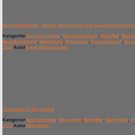
Baumbestattung – Ablauf, Kosten und eine besondere Alternat
Kategorien
Baumbestattung
,
Beisetzungsform
,
Bestatter
,
Besta
Baumbestattung
,
Beerdigung
,
Beisetzung
,
Bestattungsart
,
Best
2026
Autor
Frank Willenbücher
Trauerfeier in Darmstadt
Kategorien
Abschiedsfeier
,
Bessungen
,
Bestatter
,
Darmstadt
,
E
2026
Autor
Webadmin