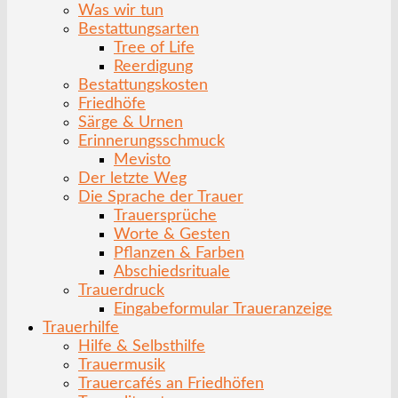
Was wir tun
Bestattungsarten
Tree of Life
Reerdigung
Bestattungskosten
Friedhöfe
Särge & Urnen
Erinnerungsschmuck
Mevisto
Der letzte Weg
Die Sprache der Trauer
Trauersprüche
Worte & Gesten
Pflanzen & Farben
Abschiedsrituale
Trauerdruck
Eingabeformular Traueranzeige
Trauerhilfe
Hilfe & Selbsthilfe
Trauermusik
Trauercafés an Friedhöfen