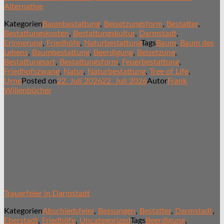
Alternative
Kategorien
Baumbestattung
,
Beisetzungsform
,
Bestatter
,
Bestattungskosten
,
Bestattungskultur
,
Darmstadt
,
Erinnerung
,
Friedhöfe
,
Naturbestattung
Tags
Baum
,
Baum des
Lebens
,
Baumbestattung
,
Beerdigung
,
Beisetzung
,
Bestattungsart
,
Bestattungsform
,
Feuerbestattung
,
Friedhofszwang
,
Natur
,
Naturbestattung
,
Tree of Life
,
Urne
Posted on
22. Juli 2026
22. Juli 2026
Autor
Frank
Willenbücher
Trauerfeier in Darmstadt
Kategorien
Abschiedsfeier
,
Bessungen
,
Bestatter
,
Darmstadt
,
Eberstadt
,
Friedhöfe
,
Uncategorized
Tags
Beerdigung
,