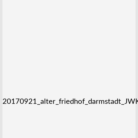
20170921_alter_friedhof_darmstadt_J