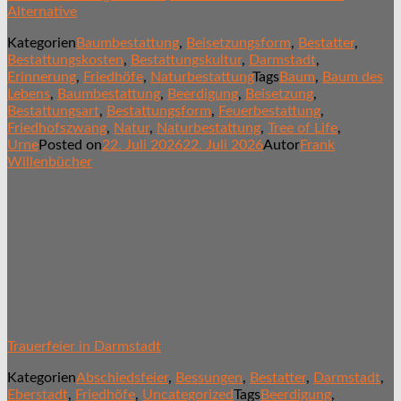
Alternative
Kategorien
Baumbestattung
,
Beisetzungsform
,
Bestatter
,
Bestattungskosten
,
Bestattungskultur
,
Darmstadt
,
Erinnerung
,
Friedhöfe
,
Naturbestattung
Tags
Baum
,
Baum des
Lebens
,
Baumbestattung
,
Beerdigung
,
Beisetzung
,
Bestattungsart
,
Bestattungsform
,
Feuerbestattung
,
Friedhofszwang
,
Natur
,
Naturbestattung
,
Tree of Life
,
Urne
Posted on
22. Juli 2026
22. Juli 2026
Autor
Frank
Willenbücher
Trauerfeier in Darmstadt
Kategorien
Abschiedsfeier
,
Bessungen
,
Bestatter
,
Darmstadt
,
Eberstadt
,
Friedhöfe
,
Uncategorized
Tags
Beerdigung
,