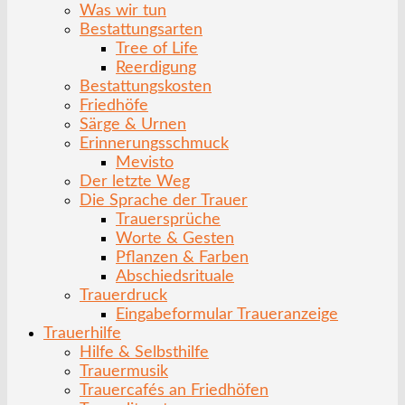
Was wir tun
Bestattungsarten
Tree of Life
Reerdigung
Bestattungskosten
Friedhöfe
Särge & Urnen
Erinnerungsschmuck
Mevisto
Der letzte Weg
Die Sprache der Trauer
Trauersprüche
Worte & Gesten
Pflanzen & Farben
Abschiedsrituale
Trauerdruck
Eingabeformular Traueranzeige
Trauerhilfe
Hilfe & Selbsthilfe
Trauermusik
Trauercafés an Friedhöfen