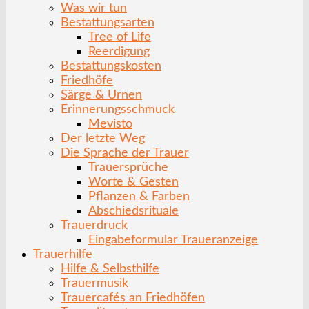
Was wir tun
Bestattungsarten
Tree of Life
Reerdigung
Bestattungskosten
Friedhöfe
Särge & Urnen
Erinnerungsschmuck
Mevisto
Der letzte Weg
Die Sprache der Trauer
Trauersprüche
Worte & Gesten
Pflanzen & Farben
Abschiedsrituale
Trauerdruck
Eingabeformular Traueranzeige
Trauerhilfe
Hilfe & Selbsthilfe
Trauermusik
Trauercafés an Friedhöfen