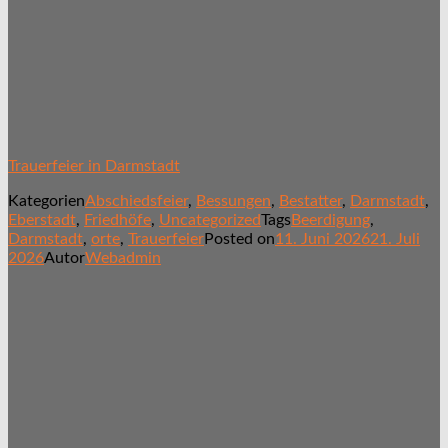
Trauerfeier in Darmstadt
Kategorien
Abschiedsfeier
,
Bessungen
,
Bestatter
,
Darmstadt
,
Eberstadt
,
Friedhöfe
,
Uncategorized
Tags
Beerdigung
,
Darmstadt
,
orte
,
Trauerfeier
Posted on
11. Juni 2026
21. Juli
2026
Autor
Webadmin