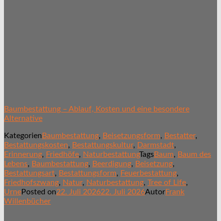
Baumbestattung – Ablauf, Kosten und eine besondere
Alternative
Kategorien
Baumbestattung
,
Beisetzungsform
,
Bestatter
,
Bestattungskosten
,
Bestattungskultur
,
Darmstadt
,
Erinnerung
,
Friedhöfe
,
Naturbestattung
Tags
Baum
,
Baum des
Lebens
,
Baumbestattung
,
Beerdigung
,
Beisetzung
,
Bestattungsart
,
Bestattungsform
,
Feuerbestattung
,
Friedhofszwang
,
Natur
,
Naturbestattung
,
Tree of Life
,
Urne
Posted on
22. Juli 2026
22. Juli 2026
Autor
Frank
Willenbücher