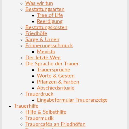
Was wir tun
Bestattungsarten
Tree of Life
Reerdigung
Bestattungskosten
Friedhöfe
Särge & Urnen
Erinnerungsschmuck
Mevisto
Der letzte Weg
Die Sprache der Trauer
Trauersprüche
Worte & Gesten
Pflanzen & Farben
Abschiedsrituale
Trauerdruck
Eingabeformular Traueranzeige
Trauerhilfe
Hilfe & Selbsthilfe
Trauermusik
Trauercafés an Friedhöfen