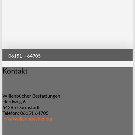
06151 – 64705
Kontakt
Willenbücher Bestattungen
Herdweg 6
64285 Darmstadt
Telefon: 06151 64705
info@willenbuecher.org