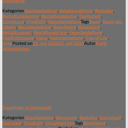
Alternative
Kategorien
Baumbestattung
,
Beisetzungsform
,
Bestatter
,
Bestattungskosten
,
Bestattungskultur
,
Darmstadt
,
Erinnerung
,
Friedhöfe
,
Naturbestattung
Tags
Baum
,
Baum des
Lebens
,
Baumbestattung
,
Beerdigung
,
Beisetzung
,
Bestattungsart
,
Bestattungsform
,
Feuerbestattung
,
Friedhofszwang
,
Natur
,
Naturbestattung
,
Tree of Life
,
Urne
Posted on
22. Juli 2026
22. Juli 2026
Autor
Frank
Willenbücher
Trauerfeier in Darmstadt
Kategorien
Abschiedsfeier
,
Bessungen
,
Bestatter
,
Darmstadt
,
Eberstadt
,
Friedhöfe
,
Uncategorized
Tags
Beerdigung
,