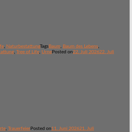
fe
,
Naturbestattung
Tags
Baum
,
Baum des Lebens
,
tattung
,
Tree of Life
,
Urne
Posted on
22. Juli 2026
22. Juli
rte
,
Trauerfeier
Posted on
11. Juni 2026
21. Juli