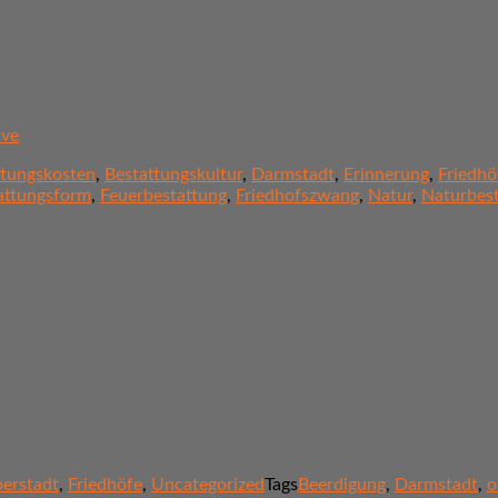
ive
ttungskosten
,
Bestattungskultur
,
Darmstadt
,
Erinnerung
,
Friedhö
attungsform
,
Feuerbestattung
,
Friedhofszwang
,
Natur
,
Naturbes
berstadt
,
Friedhöfe
,
Uncategorized
Tags
Beerdigung
,
Darmstadt
,
o