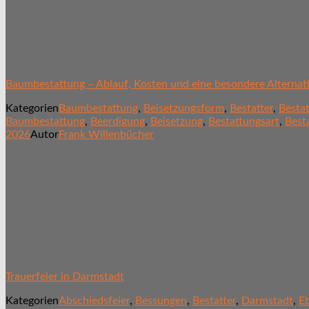
Baumbestattung – Ablauf, Kosten und eine besondere Alternat
Kategorien
Baumbestattung
,
Beisetzungsform
,
Bestatter
,
Besta
Baumbestattung
,
Beerdigung
,
Beisetzung
,
Bestattungsart
,
Best
2026
Autor
Frank Willenbücher
Trauerfeier in Darmstadt
Kategorien
Abschiedsfeier
,
Bessungen
,
Bestatter
,
Darmstadt
,
E