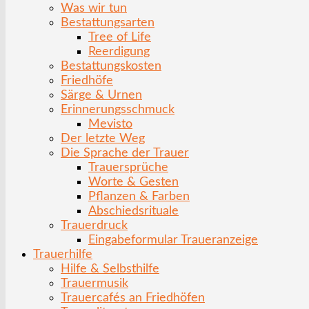
Was wir tun
Bestattungsarten
Tree of Life
Reerdigung
Bestattungskosten
Friedhöfe
Särge & Urnen
Erinnerungsschmuck
Mevisto
Der letzte Weg
Die Sprache der Trauer
Trauersprüche
Worte & Gesten
Pflanzen & Farben
Abschiedsrituale
Trauerdruck
Eingabeformular Traueranzeige
Trauerhilfe
Hilfe & Selbsthilfe
Trauermusik
Trauercafés an Friedhöfen