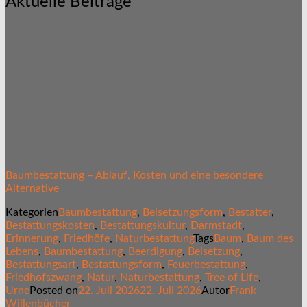
Aktuelle Beiträge
Baumbestattung – Ablauf, Kosten und eine besondere
Alternative
Kategorien
Baumbestattung
,
Beisetzungsform
,
Bestatter
,
Bestattungskosten
,
Bestattungskultur
,
Darmstadt
,
Erinnerung
,
Friedhöfe
,
Naturbestattung
Tags
Baum
,
Baum des
Lebens
,
Baumbestattung
,
Beerdigung
,
Beisetzung
,
Bestattungsart
,
Bestattungsform
,
Feuerbestattung
,
Friedhofszwang
,
Natur
,
Naturbestattung
,
Tree of Life
,
Urne
Posted on
22. Juli 2026
22. Juli 2026
Autor
Frank
Willenbücher