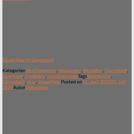
Trauerfeier in Darmstadt
Kategorien
Abschiedsfeier
,
Bessungen
,
Bestatter
,
Darmstadt
,
Eberstadt
,
Friedhöfe
,
Uncategorized
Tags
Beerdigung
,
Darmstadt
,
orte
,
Trauerfeier
Posted on
11. Juni 2026
21. Juli
2026
Autor
Webadmin