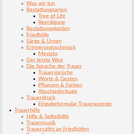
Was wir tun
Bestattungsarten
Tree of Life
Reerdigung
Bestattungskosten
Friedhöfe
Särge & Urnen
Erinnerungsschmuck
Mevisto
Der letzte Weg
Die Sprache der Trauer
Trauersprüche
Worte & Gesten
Pflanzen & Farben
Abschiedsrituale
Trauerdruck
Eingabeformular Traueranzeige
Trauerhilfe
Hilfe & Selbsthilfe
Trauermusik
Trauercafés an Friedhöfen