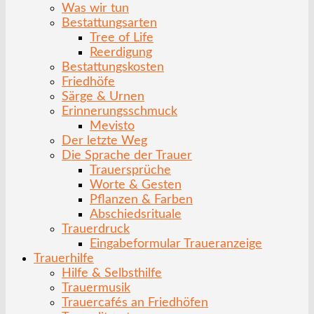
Was wir tun
Bestattungsarten
Tree of Life
Reerdigung
Bestattungskosten
Friedhöfe
Särge & Urnen
Erinnerungsschmuck
Mevisto
Der letzte Weg
Die Sprache der Trauer
Trauersprüche
Worte & Gesten
Pflanzen & Farben
Abschiedsrituale
Trauerdruck
Eingabeformular Traueranzeige
Trauerhilfe
Hilfe & Selbsthilfe
Trauermusik
Trauercafés an Friedhöfen