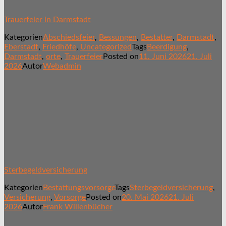
Trauerfeier in Darmstadt
Kategorien
Abschiedsfeier
,
Bessungen
,
Bestatter
,
Darmstadt
,
Eberstadt
,
Friedhöfe
,
Uncategorized
Tags
Beerdigung
,
Darmstadt
,
orte
,
Trauerfeier
Posted on
11. Juni 2026
21. Juli
2026
Autor
Webadmin
Sterbegeldversicherung
Kategorien
Bestattungsvorsorge
Tags
Sterbegeldversicherung
,
Versicherung
,
Vorsorge
Posted on
20. Mai 2026
21. Juli
2026
Autor
Frank Willenbücher