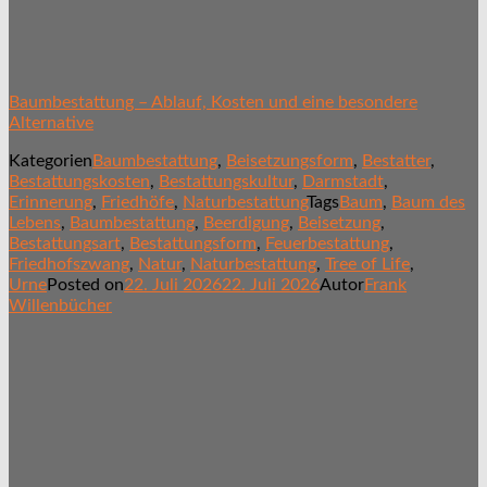
Baumbestattung – Ablauf, Kosten und eine besondere
Alternative
Kategorien
Baumbestattung
,
Beisetzungsform
,
Bestatter
,
Bestattungskosten
,
Bestattungskultur
,
Darmstadt
,
Erinnerung
,
Friedhöfe
,
Naturbestattung
Tags
Baum
,
Baum des
Lebens
,
Baumbestattung
,
Beerdigung
,
Beisetzung
,
Bestattungsart
,
Bestattungsform
,
Feuerbestattung
,
Friedhofszwang
,
Natur
,
Naturbestattung
,
Tree of Life
,
Urne
Posted on
22. Juli 2026
22. Juli 2026
Autor
Frank
Willenbücher