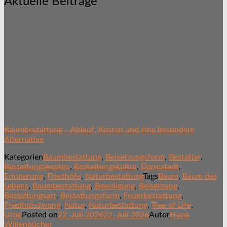
Aktuelle Beiträge
Baumbestattung – Ablauf, Kosten und eine besondere
Alternative
Kategorien
Baumbestattung
,
Beisetzungsform
,
Bestatter
,
Bestattungskosten
,
Bestattungskultur
,
Darmstadt
,
Erinnerung
,
Friedhöfe
,
Naturbestattung
Tags
Baum
,
Baum des
Lebens
,
Baumbestattung
,
Beerdigung
,
Beisetzung
,
Bestattungsart
,
Bestattungsform
,
Feuerbestattung
,
Friedhofszwang
,
Natur
,
Naturbestattung
,
Tree of Life
,
Urne
Posted on
22. Juli 2026
22. Juli 2026
Autor
Frank
Willenbücher