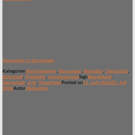
Trauerfeier in Darmstadt
Kategorien
Abschiedsfeier
,
Bessungen
,
Bestatter
,
Darmstadt
,
Eberstadt
,
Friedhöfe
,
Uncategorized
Tags
Beerdigung
,
Darmstadt
,
orte
,
Trauerfeier
Posted on
11. Juni 2026
21. Juli
2026
Autor
Webadmin