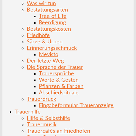
Was wir tun
Bestattungsarten
Tree of Life
Reerdigung
Bestattungskosten
Friedhöfe
Särge & Urnen
Erinnerungsschmuck
Mevisto
Der letzte Weg
Die Sprache der Trauer
Trauersprüche
Worte & Gesten
Pflanzen & Farben
Abschiedsrituale
Trauerdruck
Eingabeformular Traueranzeige
Trauerhilfe
Hilfe & Selbsthilfe
Trauermusik
Trauercafés an Friedhöfen