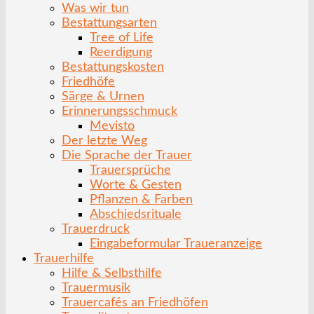
Was wir tun
Bestattungsarten
Tree of Life
Reerdigung
Bestattungskosten
Friedhöfe
Särge & Urnen
Erinnerungsschmuck
Mevisto
Der letzte Weg
Die Sprache der Trauer
Trauersprüche
Worte & Gesten
Pflanzen & Farben
Abschiedsrituale
Trauerdruck
Eingabeformular Traueranzeige
Trauerhilfe
Hilfe & Selbsthilfe
Trauermusik
Trauercafés an Friedhöfen