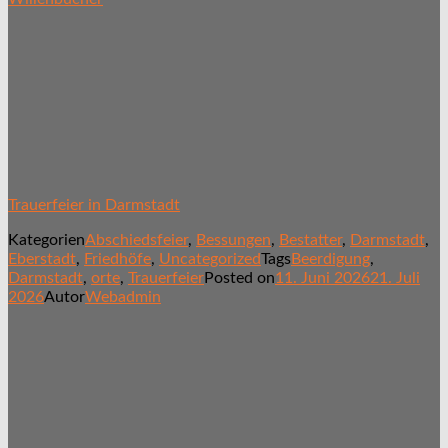
Trauerfeier in Darmstadt
Kategorien
Abschiedsfeier
,
Bessungen
,
Bestatter
,
Darmstadt
,
Eberstadt
,
Friedhöfe
,
Uncategorized
Tags
Beerdigung
,
Darmstadt
,
orte
,
Trauerfeier
Posted on
11. Juni 2026
21. Juli
2026
Autor
Webadmin