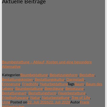
Aktuelle Beiträge
Baumbestattung – Ablauf, Kosten und eine besondere
Alternative
Kategorien
Baumbestattung
,
Beisetzungsform
,
Bestatter
,
Bestattungskosten
,
Bestattungskultur
,
Darmstadt
,
Erinnerung
,
Friedhöfe
,
Naturbestattung
Tags
Baum
,
Baum des
Lebens
,
Baumbestattung
,
Beerdigung
,
Beisetzung
,
Bestattungsart
,
Bestattungsform
,
Feuerbestattung
,
Friedhofszwang
,
Natur
,
Naturbestattung
,
Tree of Life
,
Urne
Posted on
22. Juli 2026
22. Juli 2026
Autor
Frank
Willenbücher