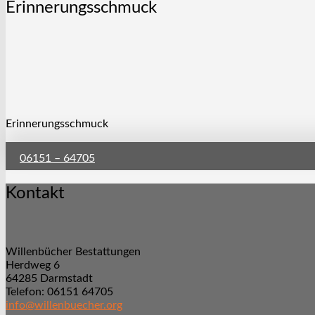
Erinnerungsschmuck
Erinnerungsschmuck
06151 – 64705
Kontakt
Willenbücher Bestattungen
Herdweg 6
64285 Darmstadt
Telefon: 06151 64705
info@willenbuecher.org