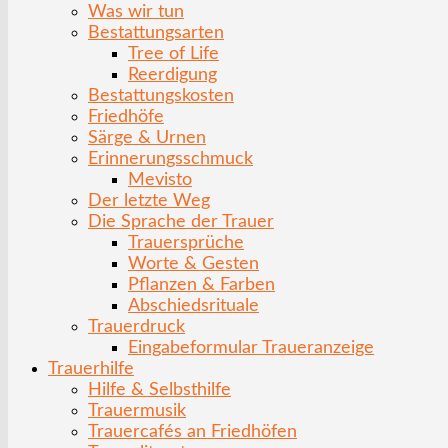
Was wir tun
Bestattungsarten
Tree of Life
Reerdigung
Bestattungskosten
Friedhöfe
Särge & Urnen
Erinnerungsschmuck
Mevisto
Der letzte Weg
Die Sprache der Trauer
Trauersprüche
Worte & Gesten
Pflanzen & Farben
Abschiedsrituale
Trauerdruck
Eingabeformular Traueranzeige
Trauerhilfe
Hilfe & Selbsthilfe
Trauermusik
Trauercafés an Friedhöfen