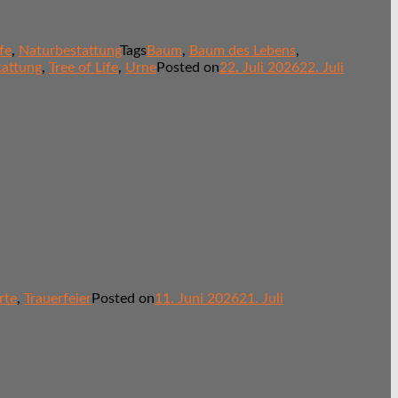
fe
,
Naturbestattung
Tags
Baum
,
Baum des Lebens
,
tattung
,
Tree of Life
,
Urne
Posted on
22. Juli 2026
22. Juli
rte
,
Trauerfeier
Posted on
11. Juni 2026
21. Juli