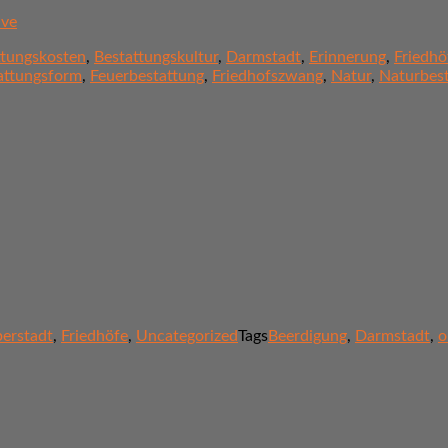
ive
ttungskosten
,
Bestattungskultur
,
Darmstadt
,
Erinnerung
,
Friedhö
attungsform
,
Feuerbestattung
,
Friedhofszwang
,
Natur
,
Naturbes
berstadt
,
Friedhöfe
,
Uncategorized
Tags
Beerdigung
,
Darmstadt
,
o