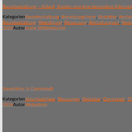
Baumbestattung – Ablauf, Kosten und eine besondere Alternat
Kategorien
Baumbestattung
,
Beisetzungsform
,
Bestatter
,
Besta
Baumbestattung
,
Beerdigung
,
Beisetzung
,
Bestattungsart
,
Best
2026
Autor
Frank Willenbücher
Trauerfeier in Darmstadt
Kategorien
Abschiedsfeier
,
Bessungen
,
Bestatter
,
Darmstadt
,
E
2026
Autor
Webadmin