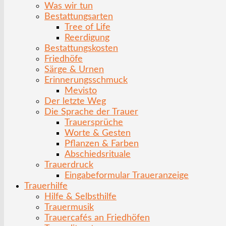
Was wir tun
Bestattungsarten
Tree of Life
Reerdigung
Bestattungskosten
Friedhöfe
Särge & Urnen
Erinnerungsschmuck
Mevisto
Der letzte Weg
Die Sprache der Trauer
Trauersprüche
Worte & Gesten
Pflanzen & Farben
Abschiedsrituale
Trauerdruck
Eingabeformular Traueranzeige
Trauerhilfe
Hilfe & Selbsthilfe
Trauermusik
Trauercafés an Friedhöfen